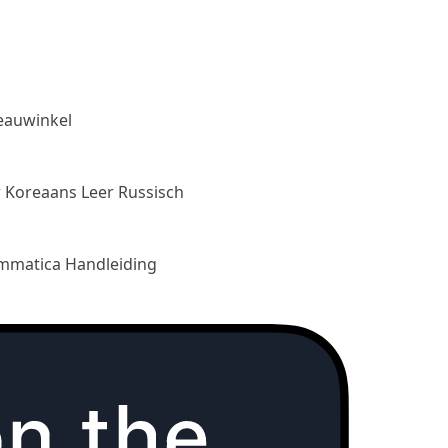
eauwinkel
r Koreaans
Leer Russisch
mmatica Handleiding