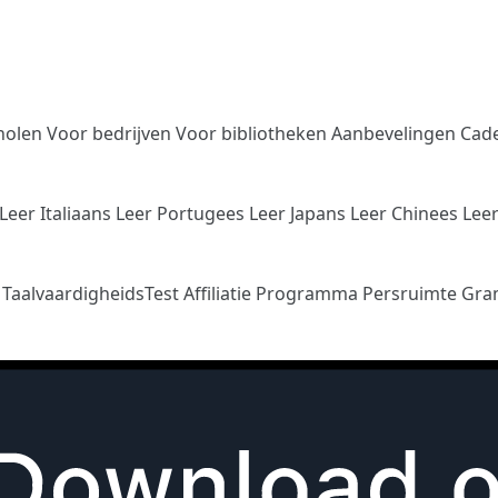
holen
Voor bedrijven
Voor bibliotheken
Aanbevelingen
Cad
Leer Italiaans
Leer Portugees
Leer Japans
Leer Chinees
Lee
n
TaalvaardigheidsTest
Affiliatie Programma
Persruimte
Gra