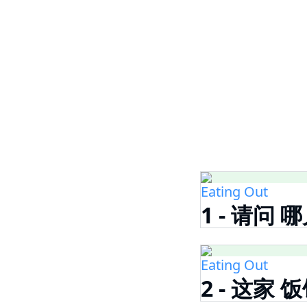
Eating Out
1 - 请问 
Eating Out
2 - 这家 