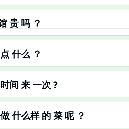
饭馆 贵 吗 ？
来 点 什么 ？
长 时间 来 一次 ?
欢 做 什么样 的 菜 呢 ？