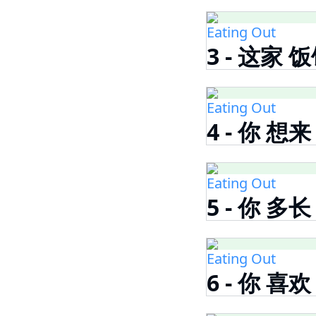
Eating Out
3 - 这家 
Eating Out
4 - 你 想
Eating Out
5 - 你 多
Eating Out
6 - 你 喜