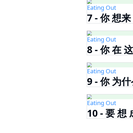
Eating Out
7 - 你 想来
Eating Out
8 - 你 在
Eating Out
9 - 你 为
Eating Out
10 - 要 