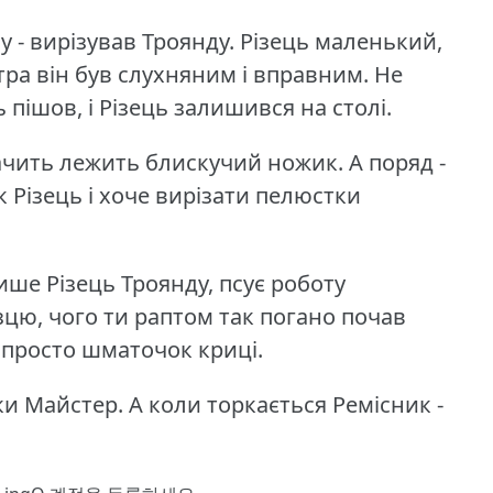
 - вирізував Троянду.
Різець маленький,
тра він був слухняним і вправним.
Не
пішов, і Різець залишився на столі.
ачить лежить блискучий ножик.
А поряд -
 Різець і хоче вирізати пелюстки
ише Різець Троянду, псує роботу
зцю, чого ти раптом так погано почав
 Я просто шматочок криці.
ки Майстер.
А коли торкається Ремісник -