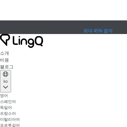
만료
컵 프로모션
Extended Sale
최대 45% 절약
소개
비용
블로그
ko
영어
스페인어
독일어
프랑스어
이탈리아어
포르투갈어