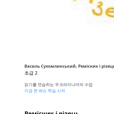
Василь Сухомлинський, Ремісник і різец
초급 2
읽기를 연습하는 우크라이나어의 수업
지금 본 레슨 학습 시작
Ремісник і різець