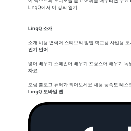
이 텍스트의 오디오를 듣고 어휘를 배우려면
무료 
LingQ에서 이 강의 열기
LingQ 소개
소개
비용
연락처
스티브의 방법
학교용
사업용
도
인기 언어
영어 배우기
스페인어 배우기
프랑스어 배우기
독
자료
포럼
블로그
튜터가 되어보세요
채용
능숙도 테스
LingQ 모바일 앱