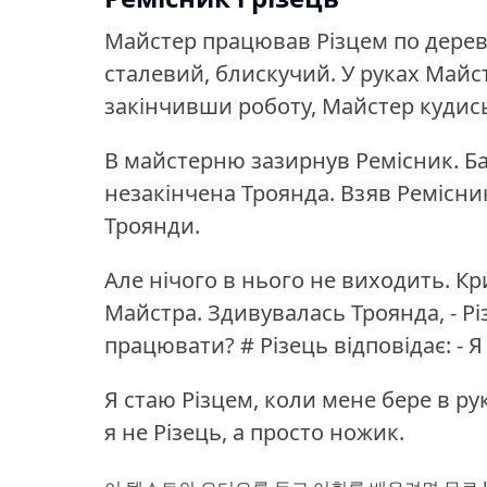
Майстер працював Різцем по дереву
сталевий, блискучий.
У руках Майс
закінчивши роботу, Майстер кудись 
В майстерню зазирнув Ремісник.
Б
незакінчена Троянда.
Взяв Ремісник
Троянди.
Але нічого в нього не виходить.
Кр
Майстра.
Здивувалась Троянда, - Рі
працювати?
# Різець відповідає: -
Я стаю Різцем, коли мене бере в ру
я не Різець, а просто ножик.