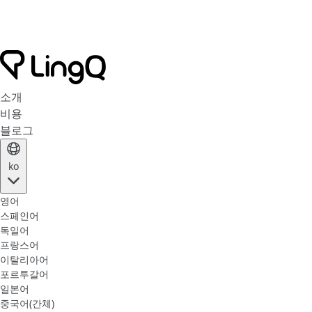
소개
비용
블로그
ko
영어
스페인어
독일어
프랑스어
이탈리아어
포르투갈어
일본어
중국어(간체)