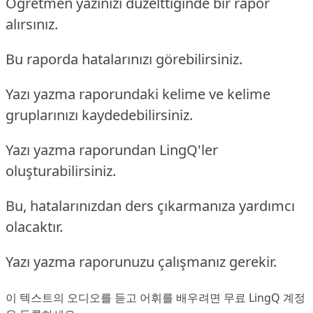
Öğretmen yazınızı düzelttiğinde bir rapor
alırsınız.
Bu raporda hatalarınızı görebilirsiniz.
Yazı yazma raporundaki kelime ve kelime
gruplarınızı kaydedebilirsiniz.
Yazı yazma raporundan LingQ'ler
oluşturabilirsiniz.
Bu, hatalarınızdan ders çıkarmanıza yardımcı
olacaktır.
Yazı yazma raporunuzu çalışmanız gerekir.
이 텍스트의 오디오를 듣고 어휘를 배우려면
무료 LingQ 계정