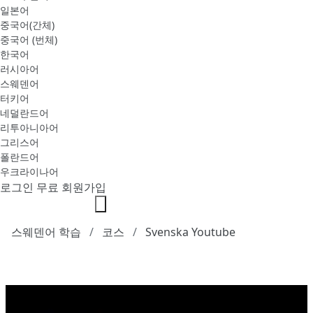
일본어
중국어(간체)
중국어 (번체)
한국어
러시아어
스웨덴어
터키어
네덜란드어
리투아니아어
그리스어
폴란드어
우크라이나어
로그인
무료 회원가입
스웨덴어 학습
코스
Svenska Youtube