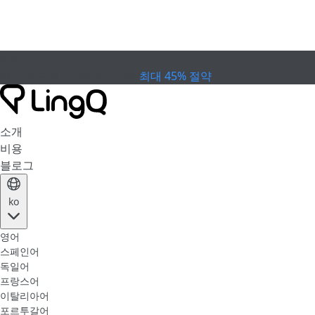
만료
컵 프로모션
Extended Sale
최대 45% 절약
소개
비용
블로그
ko
영어
스페인어
독일어
프랑스어
이탈리아어
포르투갈어