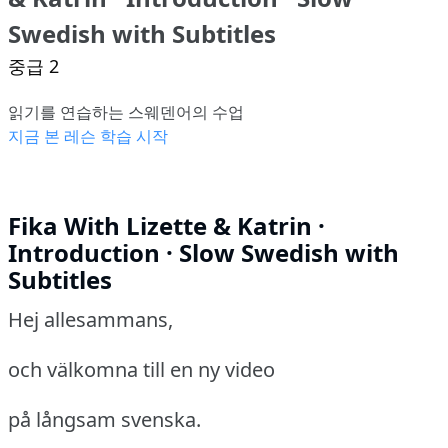
Swedish with Subtitles
중급 2
읽기를 연습하는 스웨덴어의 수업
지금 본 레슨 학습 시작
Fika With Lizette & Katrin ·
Introduction · Slow Swedish with
Subtitles
Hej allesammans,
och välkomna till en ny video
på långsam svenska.