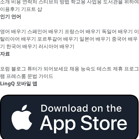
소개
비용
연락처
스티브의 방법
학교용
사업용
도서관을 위하여
이용후기
기프트 샵
인기 언어
영어 배우기
스페인어 배우기
프랑스어 배우기
독일어 배우기
이
탈리아어 배우기
포르투갈어 배우기
일본어 배우기
중국어 배우
기
한국어 배우기
러시아어 배우기
자료
포럼
블로그
튜터가 되어보세요
채용
능숙도 테스트
제휴 프로그
램
프레스룸
문법 가이드
LingQ 모바일 앱