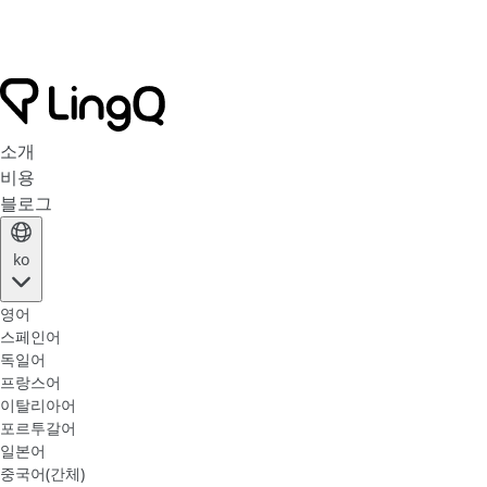
소개
비용
블로그
ko
영어
스페인어
독일어
프랑스어
이탈리아어
포르투갈어
일본어
중국어(간체)