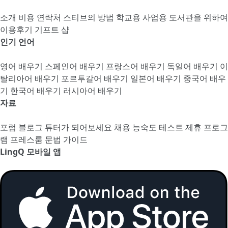
소개
비용
연락처
스티브의 방법
학교용
사업용
도서관을 위하여
이용후기
기프트 샵
인기 언어
영어 배우기
스페인어 배우기
프랑스어 배우기
독일어 배우기
이
탈리아어 배우기
포르투갈어 배우기
일본어 배우기
중국어 배우
기
한국어 배우기
러시아어 배우기
자료
포럼
블로그
튜터가 되어보세요
채용
능숙도 테스트
제휴 프로그
램
프레스룸
문법 가이드
LingQ 모바일 앱