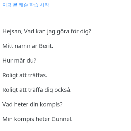
지금 본 레슨 학습 시작
Hejsan, Vad kan jag göra för dig?
Mitt namn är Berit.
Hur mår du?
Roligt att träffas.
Roligt att träffa dig också.
Vad heter din kompis?
Min kompis heter Gunnel.