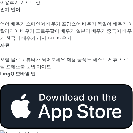
이용후기
기프트 샵
인기 언어
영어 배우기
스페인어 배우기
프랑스어 배우기
독일어 배우기
이
탈리아어 배우기
포르투갈어 배우기
일본어 배우기
중국어 배우
기
한국어 배우기
러시아어 배우기
자료
포럼
블로그
튜터가 되어보세요
채용
능숙도 테스트
제휴 프로그
램
프레스룸
문법 가이드
LingQ 모바일 앱