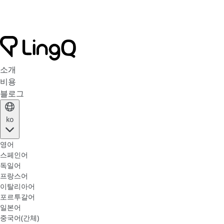
소개
비용
블로그
ko
영어
스페인어
독일어
프랑스어
이탈리아어
포르투갈어
일본어
중국어(간체)