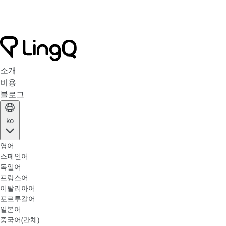
소개
비용
블로그
ko
영어
스페인어
독일어
프랑스어
이탈리아어
포르투갈어
일본어
중국어(간체)