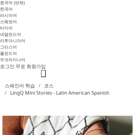
중국어 (번체)
한국어
러시아어
스웨덴어
터키어
네덜란드어
리투아니아어
그리스어
폴란드어
우크라이나어
로그인
무료 회원가입
스페인어 학습
코스
LingQ Mini Stories - Latin American Spanish