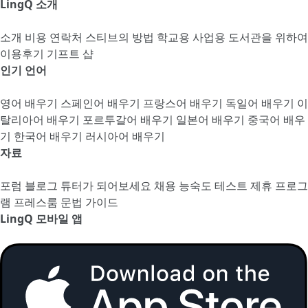
LingQ 소개
소개
비용
연락처
스티브의 방법
학교용
사업용
도서관을 위하여
이용후기
기프트 샵
인기 언어
영어 배우기
스페인어 배우기
프랑스어 배우기
독일어 배우기
이
탈리아어 배우기
포르투갈어 배우기
일본어 배우기
중국어 배우
기
한국어 배우기
러시아어 배우기
자료
포럼
블로그
튜터가 되어보세요
채용
능숙도 테스트
제휴 프로그
램
프레스룸
문법 가이드
LingQ 모바일 앱