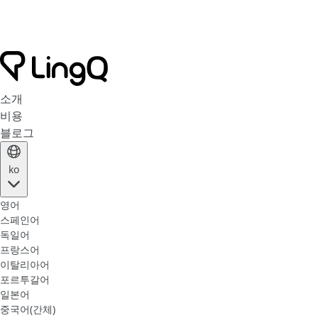
소개
비용
블로그
ko
영어
스페인어
독일어
프랑스어
이탈리아어
포르투갈어
일본어
중국어(간체)