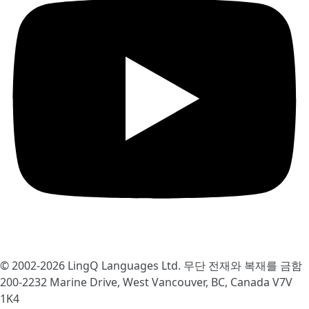
© 2002-2026
LingQ Languages Ltd.
무단 전재와 복재를 금함
200-2232 Marine Drive, West Vancouver, BC, Canada
V7V
1K4