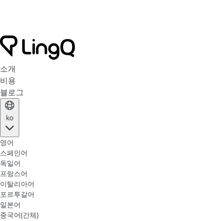
소개
비용
블로그
ko
영어
스페인어
독일어
프랑스어
이탈리아어
포르투갈어
일본어
중국어(간체)