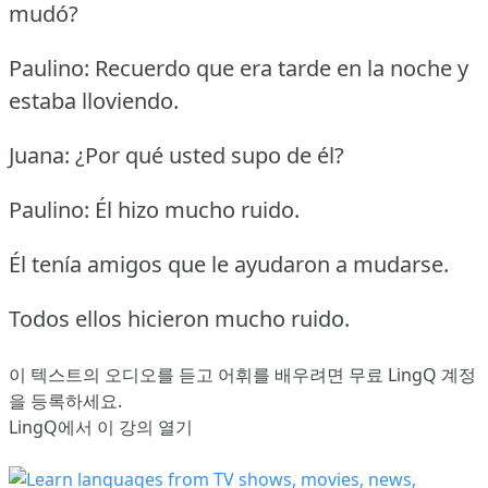
mudó?
Paulino: Recuerdo que era tarde en la noche y
estaba lloviendo.
Juana: ¿Por qué usted supo de él?
Paulino: Él hizo mucho ruido.
Él tenía amigos que le ayudaron a mudarse.
Todos ellos hicieron mucho ruido.
이 텍스트의 오디오를 듣고 어휘를 배우려면
무료 LingQ 계정
을 등록
하세요.
LingQ에서 이 강의 열기