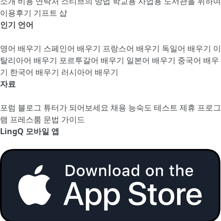
소개
비용
연락처
스티브의 방법
학교용
사업용
도서관을 위하여
이용후기
기프트 샵
인기 언어
영어 배우기
스페인어 배우기
프랑스어 배우기
독일어 배우기
이
탈리아어 배우기
포르투갈어 배우기
일본어 배우기
중국어 배우
기
한국어 배우기
러시아어 배우기
자료
포럼
블로그
튜터가 되어보세요
채용
능숙도 테스트
제휴 프로그
램
프레스룸
문법 가이드
LingQ 모바일 앱