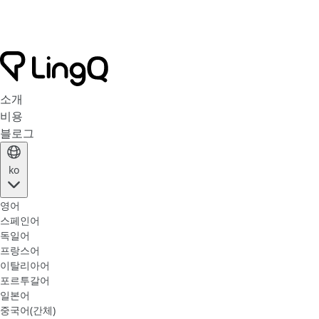
소개
비용
블로그
ko
영어
스페인어
독일어
프랑스어
이탈리아어
포르투갈어
일본어
중국어(간체)