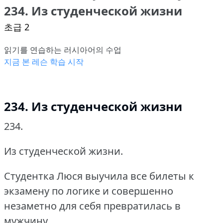
234. Из студенческой жизни
초급 2
읽기를 연습하는 러시아어의 수업
지금 본 레슨 학습 시작
234. Из студенческой жизни
234.
Из студенческой жизни.
Студентка Люся выучила все билеты к
экзамену по логике и совершенно
незаметно для себя превратилась в
мужчину.