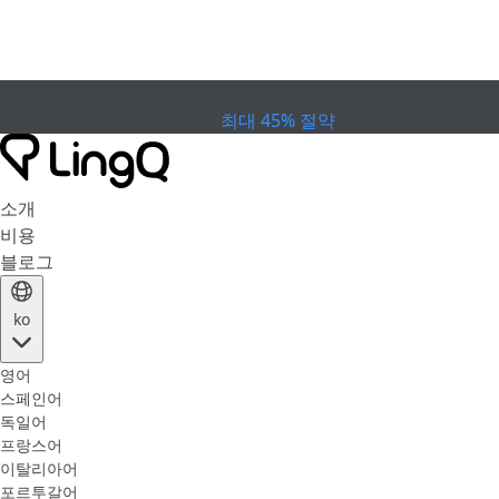
만료
컵 프로모션
Extended Sale
최대 45% 절약
소개
비용
블로그
ko
영어
스페인어
독일어
프랑스어
이탈리아어
포르투갈어