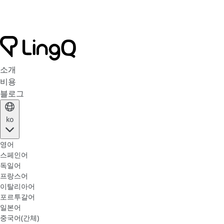
소개
비용
블로그
ko
영어
스페인어
독일어
프랑스어
이탈리아어
포르투갈어
일본어
중국어(간체)