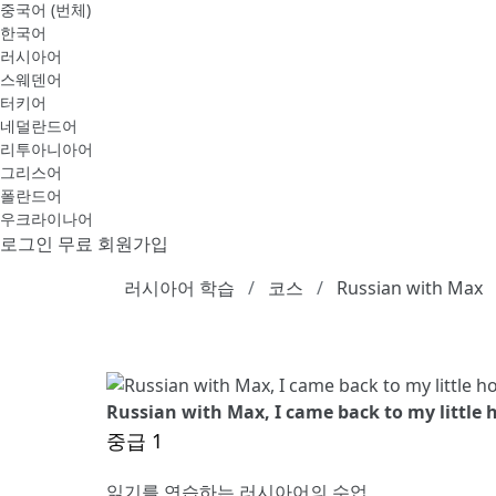
중국어 (번체)
한국어
러시아어
스웨덴어
터키어
네덜란드어
리투아니아어
그리스어
폴란드어
우크라이나어
로그인
무료 회원가입
러시아어 학습
코스
Russian with Max
Russian with Max, I came back to my little h
중급 1
읽기를 연습하는 러시아어의 수업