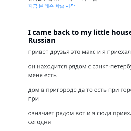
지금 본 레슨 학습 시작
I came back to my little house
Russian
привет друзья это макс и я приеха
он находится рядом с санкт-петер
меня есть
дом в пригороде да то есть при го
при
означает рядом вот и я сюда прие
сегодня