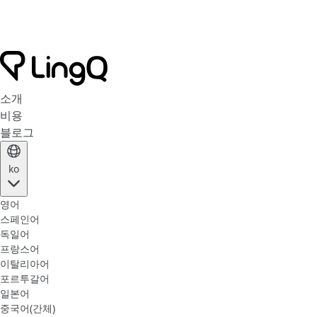
소개
비용
블로그
ko
영어
스페인어
독일어
프랑스어
이탈리아어
포르투갈어
일본어
중국어(간체)