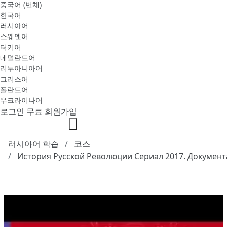
중국어 (번체)
한국어
러시아어
스웨덴어
터키어
네덜란드어
리투아니아어
그리스어
폴란드어
우크라이나어
로그인
무료 회원가입
러시아어 학습
코스
История Русской Революции Сериал 2017. Докумен