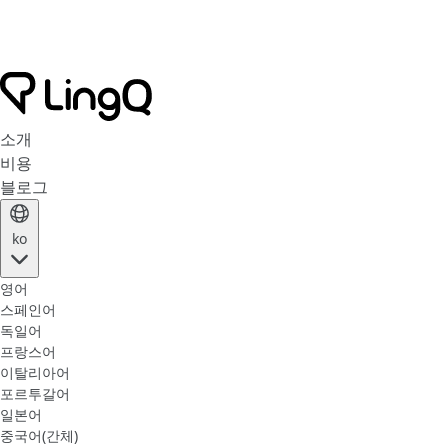
소개
비용
블로그
ko
영어
스페인어
독일어
프랑스어
이탈리아어
포르투갈어
일본어
중국어(간체)