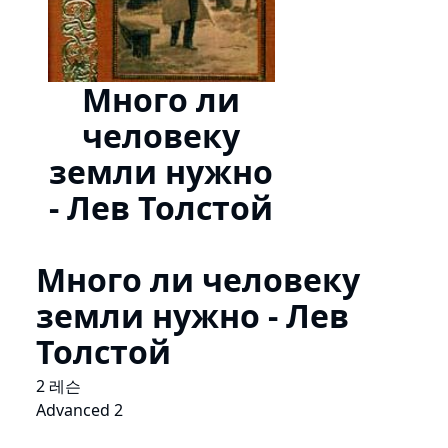
Много ли
человеку
земли нужно
- Лев Толстой
Много ли человеку
земли нужно - Лев
Толстой
2 레슨
Advanced 2