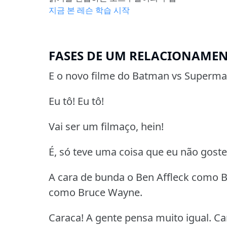
지금 본 레슨 학습 시작
FASES DE UM RELACIONAME
E o novo filme do Batman vs Superma
Eu tô! Eu tô!
Vai ser um filmaço, hein!
É, só teve uma coisa que eu não gostei
A cara de bunda o Ben Affleck como B
como Bruce Wayne.
Caraca! A gente pensa muito igual. Ca