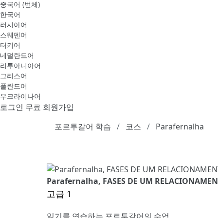
중국어 (번체)
한국어
러시아어
스웨덴어
터키어
네덜란드어
리투아니아어
그리스어
폴란드어
우크라이나어
로그인
무료 회원가입
포르투갈어 학습
코스
Parafernalha
Parafernalha, FASES DE UM RELACIONAME
고급 1
읽기를 연습하는 포르투갈어의 수업