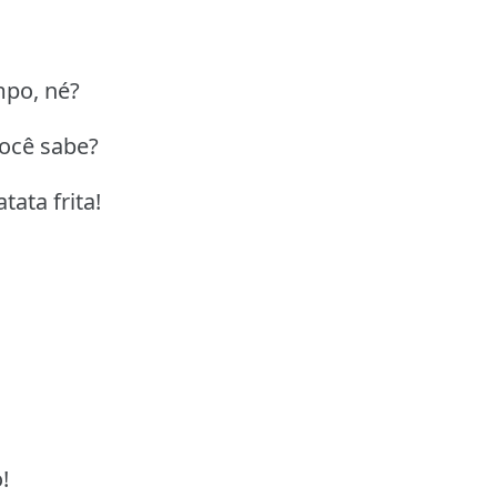
po, né?
ocê sabe?
tata frita!
!