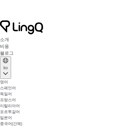
소개
비용
블로그
ko
영어
스페인어
독일어
프랑스어
이탈리아어
포르투갈어
일본어
중국어(간체)