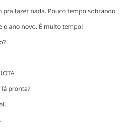
po pra fazer nada. Pouco tempo sobrando
e o ano novo. É muito tempo!
o?
DIOTA
 Tá pronta?
aí.
.