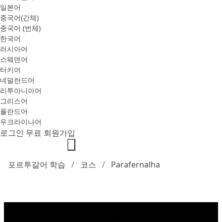
일본어
중국어(간체)
중국어 (번체)
한국어
러시아어
스웨덴어
터키어
네덜란드어
리투아니아어
그리스어
폴란드어
우크라이나어
로그인
무료 회원가입
포르투갈어 학습
코스
Parafernalha