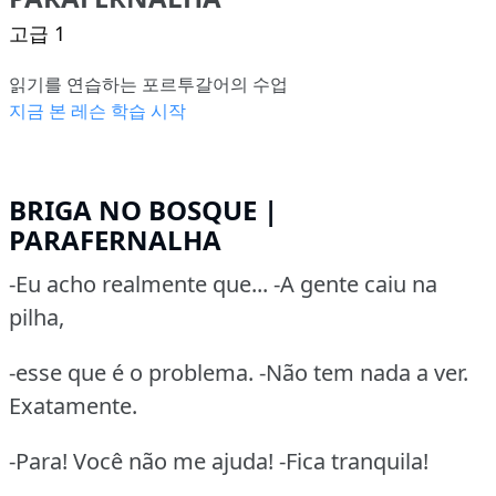
고급 1
읽기를 연습하는 포르투갈어의 수업
지금 본 레슨 학습 시작
BRIGA NO BOSQUE |
PARAFERNALHA
-Eu acho realmente que... -A gente caiu na
pilha,
-esse que é o problema. -Não tem nada a ver.
Exatamente.
-Para! Você não me ajuda! -Fica tranquila!