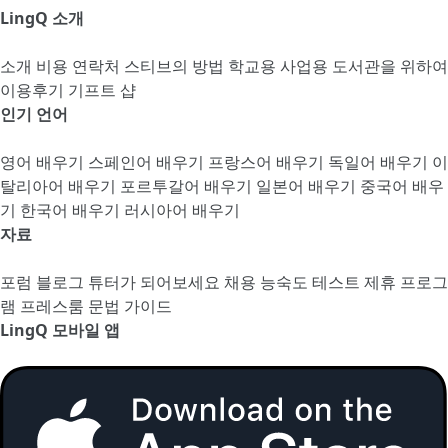
LingQ 소개
소개
비용
연락처
스티브의 방법
학교용
사업용
도서관을 위하여
이용후기
기프트 샵
인기 언어
영어 배우기
스페인어 배우기
프랑스어 배우기
독일어 배우기
이
탈리아어 배우기
포르투갈어 배우기
일본어 배우기
중국어 배우
기
한국어 배우기
러시아어 배우기
자료
포럼
블로그
튜터가 되어보세요
채용
능숙도 테스트
제휴 프로그
램
프레스룸
문법 가이드
LingQ 모바일 앱