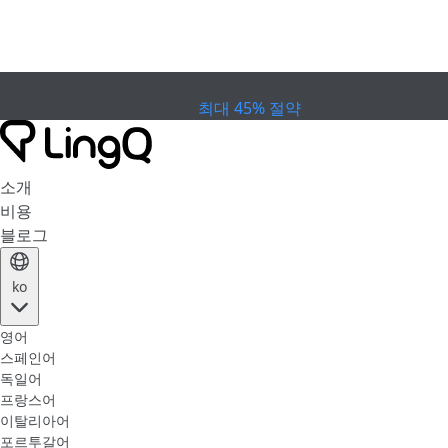
만료
컵 프로모션
Extended Sale
최대 45% 절약
소개
비용
블로그
ko
영어
스페인어
독일어
프랑스어
이탈리아어
포르투갈어