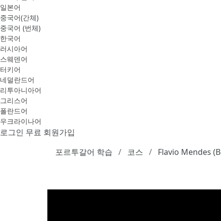
일본어
중국어(간체)
중국어 (번체)
한국어
러시아어
스웨덴어
터키어
네덜란드어
리투아니아어
그리스어
폴란드어
우크라이나어
로그인
무료 회원가입
포르투갈어 학습
코스
Flavio Mendes (