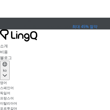
만료
컵 프로모션
Extended Sale
최대 45% 절약
소개
비용
블로그
ko
영어
스페인어
독일어
프랑스어
이탈리아어
포르투갈어