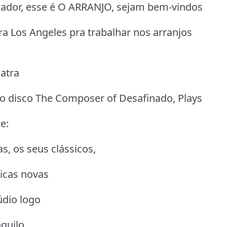
jador, esse é O ARRANJO, sejam bem-vindos
ra Los Angeles pra trabalhar nos arranjos
atra
no disco The Composer of Desafinado, Plays
e:
, os seus clássicos,
icas novas
údio logo
quilo,