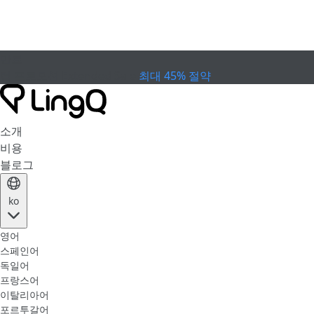
만료
컵 프로모션
Extended Sale
최대 45% 절약
소개
비용
블로그
ko
영어
스페인어
독일어
프랑스어
이탈리아어
포르투갈어