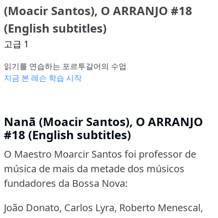
(Moacir Santos), O ARRANJO #18
(English subtitles)
고급 1
읽기를 연습하는 포르투갈어의 수업
지금 본 레슨 학습 시작
Nanã (Moacir Santos), O ARRANJO
#18 (English subtitles)
O Maestro Moarcir Santos foi professor de
música de mais da metade dos músicos
fundadores da Bossa Nova:
João Donato, Carlos Lyra, Roberto Menescal,