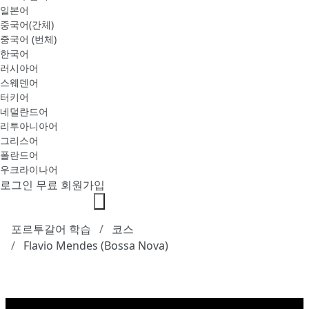
일본어
중국어(간체)
중국어 (번체)
한국어
러시아어
스웨덴어
터키어
네덜란드어
리투아니아어
그리스어
폴란드어
우크라이나어
로그인
무료 회원가입
포르투갈어 학습
코스
Flavio Mendes (Bossa Nova)