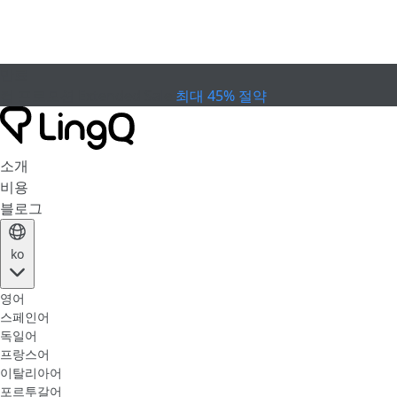
만료
컵 프로모션
Extended Sale
최대 45% 절약
소개
비용
블로그
ko
영어
스페인어
독일어
프랑스어
이탈리아어
포르투갈어