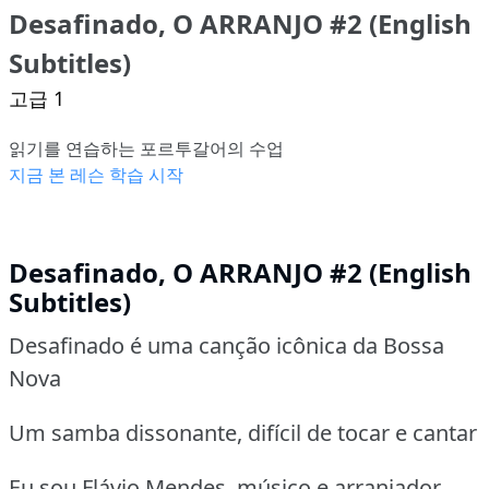
Desafinado, O ARRANJO #2 (English
Subtitles)
고급 1
읽기를 연습하는 포르투갈어의 수업
지금 본 레슨 학습 시작
Desafinado, O ARRANJO #2 (English
Subtitles)
Desafinado é uma canção icônica da Bossa
Nova
Um samba dissonante, difícil de tocar e cantar
Eu sou Flávio Mendes, músico e arranjador,