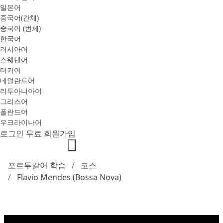
일본어
중국어(간체)
중국어 (번체)
한국어
러시아어
스웨덴어
터키어
네덜란드어
리투아니아어
그리스어
폴란드어
우크라이나어
로그인
무료 회원가입
포르투갈어 학습
코스
Flavio Mendes (Bossa Nova)