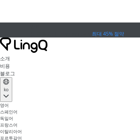
만료
컵 프로모션
Extended Sale
최대 45% 절약
소개
비용
블로그
ko
영어
스페인어
독일어
프랑스어
이탈리아어
포르투갈어