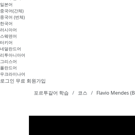
일본어
중국어(간체)
중국어 (번체)
한국어
러시아어
스웨덴어
터키어
네덜란드어
리투아니아어
그리스어
폴란드어
우크라이나어
로그인
무료 회원가입
포르투갈어 학습
코스
Flavio Mendes (