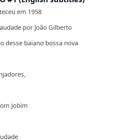
nteceu em 1958
audade por João Gilberto
lão desse baiano bossa nova
njadores,
 Tom Jobim
audade