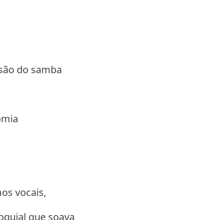
ssão do samba
omia
os vocais,
loquial que soava