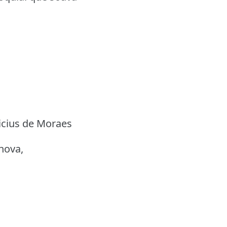
icius de Moraes
nova,