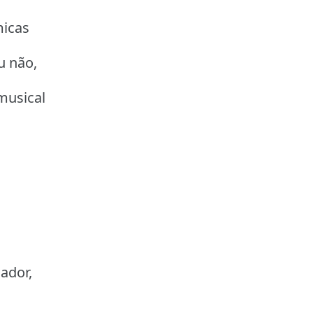
micas
u não,
usical
ador,