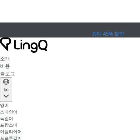
만료
컵 프로모션
Extended Sale
최대 45% 절약
소개
비용
블로그
ko
영어
스페인어
독일어
프랑스어
이탈리아어
포르투갈어