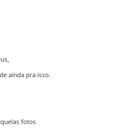
eus,
ade ainda pra isso.
aquelas fotos