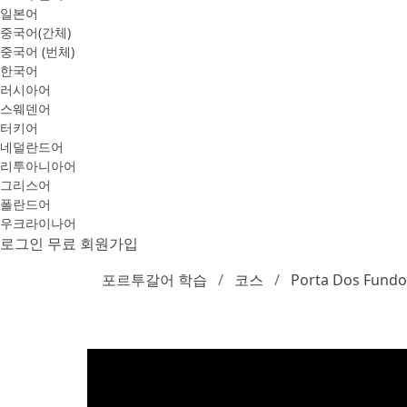
일본어
중국어(간체)
중국어 (번체)
한국어
러시아어
스웨덴어
터키어
네덜란드어
리투아니아어
그리스어
폴란드어
우크라이나어
로그인
무료 회원가입
포르투갈어 학습
코스
Porta Dos Fundo