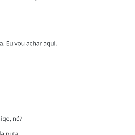
a. Eu vou achar aqui.
igo, né?
da puta.