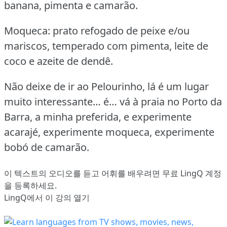
banana, pimenta e camarão.
Moqueca: prato refogado de peixe e/ou
mariscos, temperado com pimenta, leite de
coco e azeite de dendê.
Não deixe de ir ao Pelourinho, lá é um lugar
muito interessante… é… vá à praia no Porto da
Barra, a minha preferida, e experimente
acarajé, experimente moqueca, experimente
bobó de camarão.
이 텍스트의 오디오를 듣고 어휘를 배우려면
무료 LingQ 계정
을 등록
하세요.
LingQ에서 이 강의 열기