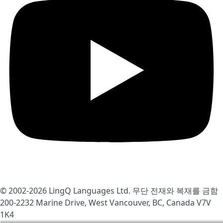
© 2002-2026
LingQ Languages Ltd.
무단 전재와 복재를 금함
200-2232 Marine Drive, West Vancouver, BC, Canada
V7V
1K4