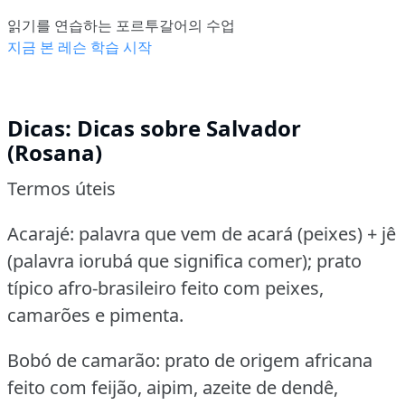
읽기를 연습하는 포르투갈어의 수업
지금 본 레슨 학습 시작
Dicas: Dicas sobre Salvador
(Rosana)
Termos úteis
Acarajé: palavra que vem de acará (peixes) + jê
(palavra iorubá que significa comer); prato
típico afro-brasileiro feito com peixes,
camarões e pimenta.
Bobó de camarão: prato de origem africana
feito com feijão, aipim, azeite de dendê,