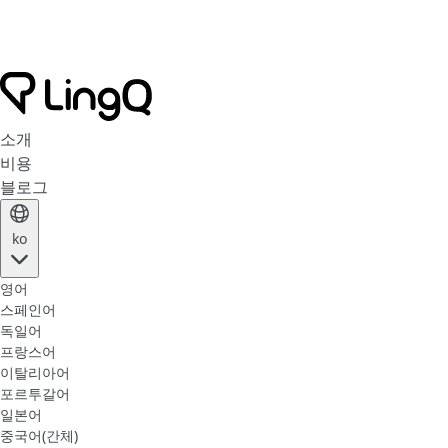
소개
비용
블로그
ko
영어
스페인어
독일어
프랑스어
이탈리아어
포르투갈어
일본어
중국어(간체)