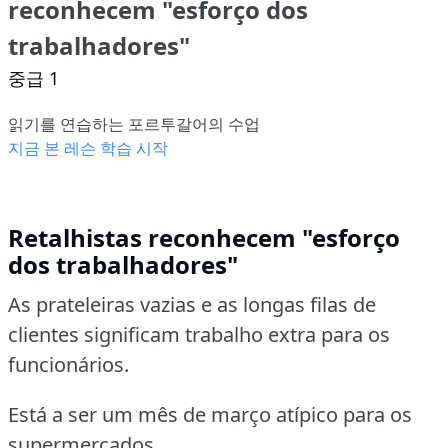
reconhecem "esforço dos
trabalhadores"
중급 1
읽기를 연습하는 포르투갈어의 수업
지금 본 레슨 학습 시작
Retalhistas reconhecem "esforço
dos trabalhadores"
As prateleiras vazias e as longas filas de
clientes significam trabalho extra para os
funcionários.
Está a ser um mês de março atípico para os
supermercados.