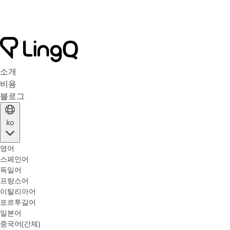
소개
비용
블로그
ko
영어
스페인어
독일어
프랑스어
이탈리아어
포르투갈어
일본어
중국어(간체)