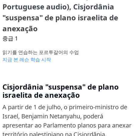
Portuguese audio), Cisjordânia
"suspensa" de plano israelita de
anexação
중급 1
읽기를 연습하는 포르투갈어의 수업
지금 본 레슨 학습 시작
Cisjordânia "suspensa" de plano
israelita de anexação
A partir de 1 de julho, o primeiro-ministro de
Israel, Benjamin Netanyahu, poderá
apresentar ao Parlamento planos para anexar
território palestiniano na Cisjordânia.