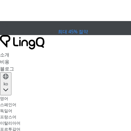
만료
컵 프로모션
Extended Sale
최대 45% 절약
소개
비용
블로그
ko
영어
스페인어
독일어
프랑스어
이탈리아어
포르투갈어