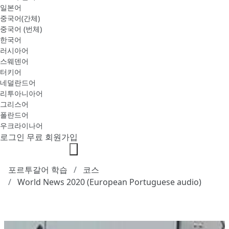
일본어
중국어(간체)
중국어 (번체)
한국어
러시아어
스웨덴어
터키어
네덜란드어
리투아니아어
그리스어
폴란드어
우크라이나어
로그인
무료 회원가입
포르투갈어 학습
코스
World News 2020 (European Portuguese audio)