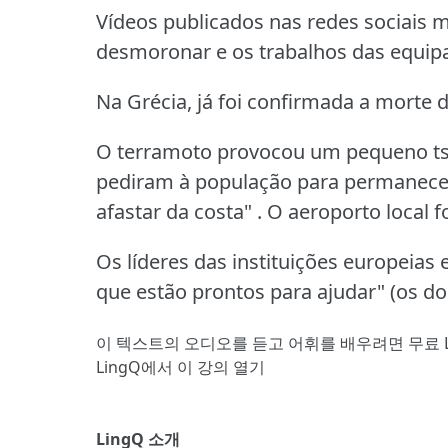
Vídeos publicados nas redes sociais
desmoronar e os trabalhos das equipa
Na Grécia, já foi confirmada a morte 
O terramoto provocou um pequeno tsu
pediram à população para permanecer "
afastar da costa" .
O aeroporto local f
Os líderes das instituições europeias 
que estão prontos para ajudar" (os doi
이 텍스트의 오디오를 듣고 어휘를 배우려면
무료 
LingQ에서 이 강의 열기
LingQ 소개