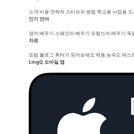
소개
비용
연락처
스티브의 방법
학교용
사업용
도
인기 언어
영어 배우기
스페인어 배우기
프랑스어 배우기
독
자료
포럼
블로그
튜터가 되어보세요
채용
능숙도 테스
LingQ 모바일 앱