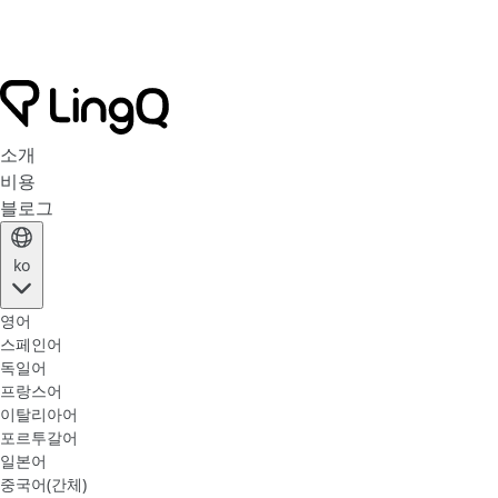
소개
비용
블로그
ko
영어
스페인어
독일어
프랑스어
이탈리아어
포르투갈어
일본어
중국어(간체)