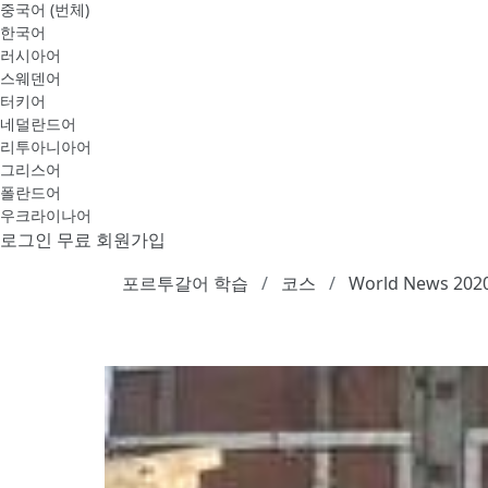
중국어 (번체)
한국어
러시아어
스웨덴어
터키어
네덜란드어
리투아니아어
그리스어
폴란드어
우크라이나어
로그인
무료 회원가입
포르투갈어 학습
코스
World News 2020