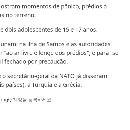
 mostram momentos de pânico, prédios a
s no terreno.
de dois adolescentes de 15 e 17 anos.
nami na ilha de Samos e as autoridades
ao ar livre e longe dos prédios", e para "se
oi fechado por precaução.
e o secretário-geral da NATO já disseram
s países), a Turquia e a Grécia.
LingQ 계정을 등록
하세요.