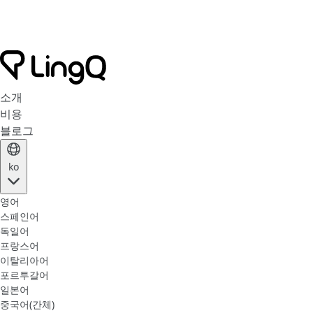
소개
비용
블로그
ko
영어
스페인어
독일어
프랑스어
이탈리아어
포르투갈어
일본어
중국어(간체)