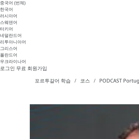
중국어 (번체)
한국어
러시아어
스웨덴어
터키어
네덜란드어
리투아니아어
그리스어
폴란드어
우크라이나어
로그인
무료 회원가입
포르투갈어 학습
코스
PODCAST Portugu