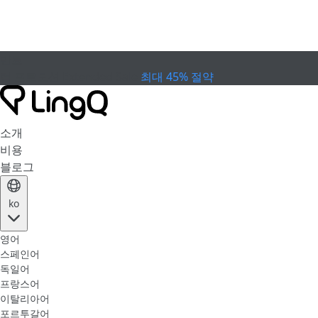
만료
컵 프로모션
Extended Sale
최대 45% 절약
소개
비용
블로그
ko
영어
스페인어
독일어
프랑스어
이탈리아어
포르투갈어