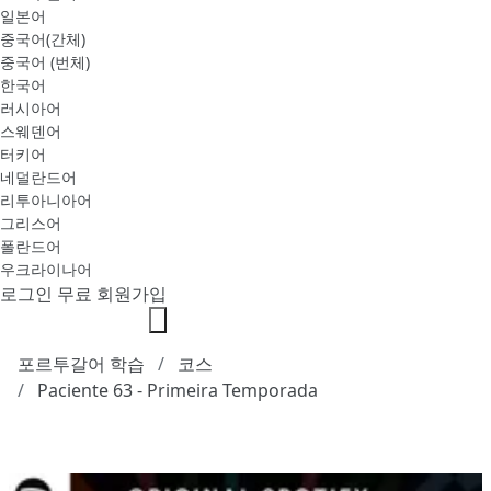
일본어
중국어(간체)
중국어 (번체)
한국어
러시아어
스웨덴어
터키어
네덜란드어
리투아니아어
그리스어
폴란드어
우크라이나어
로그인
무료 회원가입
포르투갈어 학습
코스
Paciente 63 - Primeira Temporada