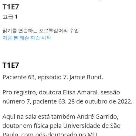
T1E7
고급 1
읽기를 연습하는 포르투갈어의 수업
지금 본 레슨 학습 시작
T1E7
Paciente 63, episódio 7. Jamie Bund.
Pro registro, doutora Elisa Amaral, sessão
número 7, paciente 63. 28 de outubro de 2022.
Aqui na sala está também André Garrido,
doutor em física pela Universidade de São
Paulo, com pós-doutorado no MIT.