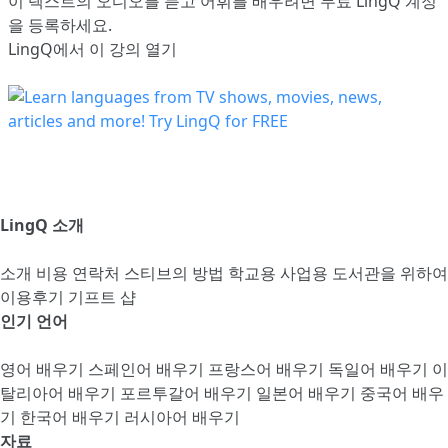
이 텍스트의 오디오를 듣고 어휘를 배우려면
무료 LingQ 계정
을 등록
하세요.
LingQ에서 이 강의 열기
LingQ 소개
소개
비용
연락처
스티브의 방법
학교용
사업용
도서관을 위하여
이용후기
기프트 샵
인기 언어
영어 배우기
스페인어 배우기
프랑스어 배우기
독일어 배우기
이
탈리아어 배우기
포르투갈어 배우기
일본어 배우기
중국어 배우
기
한국어 배우기
러시아어 배우기
자료