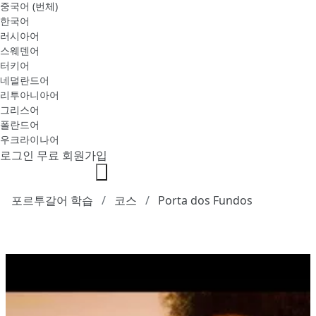
중국어 (번체)
한국어
러시아어
스웨덴어
터키어
네덜란드어
리투아니아어
그리스어
폴란드어
우크라이나어
로그인
무료 회원가입
포르투갈어 학습
코스
Porta dos Fundos