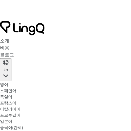
소개
비용
블로그
ko
영어
스페인어
독일어
프랑스어
이탈리아어
포르투갈어
일본어
중국어(간체)