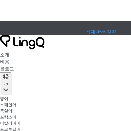
만료
컵 프로모션
Extended Sale
최대 45% 절약
소개
비용
블로그
ko
영어
스페인어
독일어
프랑스어
이탈리아어
포르투갈어