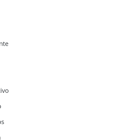
nte
ivo
o
os
m