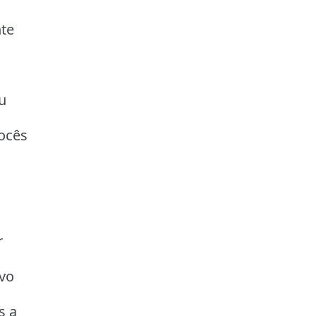
nte
u
ocês
r
ivo
s a