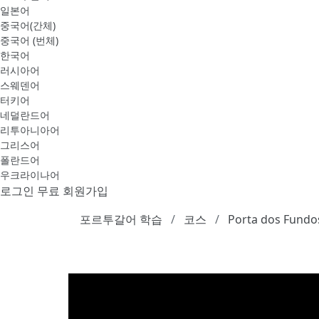
일본어
중국어(간체)
중국어 (번체)
한국어
러시아어
스웨덴어
터키어
네덜란드어
리투아니아어
그리스어
폴란드어
우크라이나어
로그인
무료 회원가입
포르투갈어 학습
코스
Porta dos Fundo