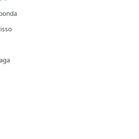
sponda
isso
naga