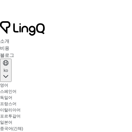
소개
비용
블로그
ko
영어
스페인어
독일어
프랑스어
이탈리아어
포르투갈어
일본어
중국어(간체)