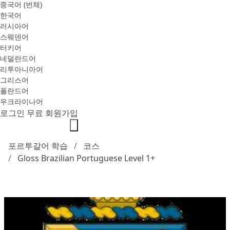
중국어 (번체)
한국어
러시아어
스웨덴어
터키어
네덜란드어
리투아니아어
그리스어
폴란드어
우크라이나어
로그인
무료 회원가입
포르투갈어 학습
코스
Gloss Brazilian Portuguese Level 1+