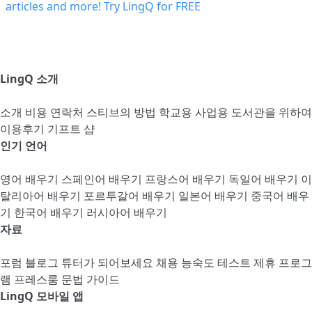
LingQ 소개
소개
비용
연락처
스티브의 방법
학교용
사업용
도서관을 위하여
이용후기
기프트 샵
인기 언어
영어 배우기
스페인어 배우기
프랑스어 배우기
독일어 배우기
이
탈리아어 배우기
포르투갈어 배우기
일본어 배우기
중국어 배우
기
한국어 배우기
러시아어 배우기
자료
포럼
블로그
튜터가 되어보세요
채용
능숙도 테스트
제휴 프로그
램
프레스룸
문법 가이드
LingQ 모바일 앱