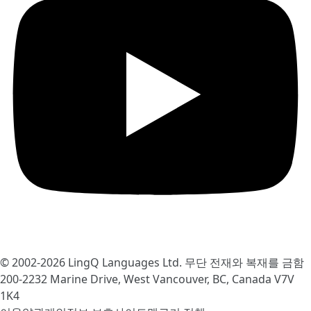
© 2002-2026
LingQ Languages Ltd.
무단 전재와 복재를 금함
200-2232 Marine Drive, West Vancouver, BC, Canada
V7V
1K4