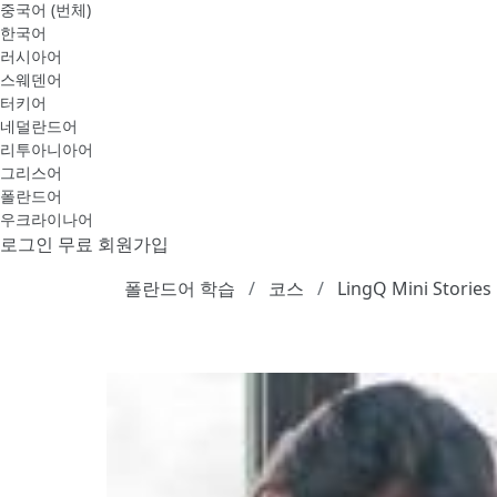
중국어 (번체)
한국어
러시아어
스웨덴어
터키어
네덜란드어
리투아니아어
그리스어
폴란드어
우크라이나어
로그인
무료 회원가입
폴란드어 학습
코스
LingQ Mini Stories