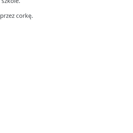
 szkole.
przez corkę.
.