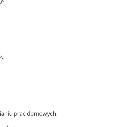
y.
ł.
ianiu prac domowych.