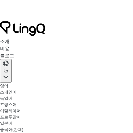
소개
비용
블로그
ko
영어
스페인어
독일어
프랑스어
이탈리아어
포르투갈어
일본어
중국어(간체)