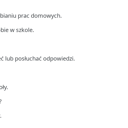
bianiu prac domowych.
obie w szkole.
ć lub posłuchać odpowiedzi.
oły.
?
.