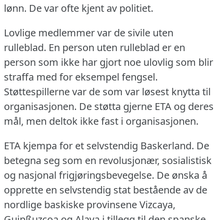
lønn.
De var ofte kjent av politiet.
Lovlige medlemmer var de sivile uten
rulleblad.
En person uten rulleblad er en
person som ikke har gjort noe ulovlig som blir
straffa med for eksempel fengsel.
Støttespillerne var de som var løsest knytta til
organisasjonen.
De støtta gjerne ETA og deres
mål, men deltok ikke fast i organisasjonen.
ETA kjempa for et selvstendig Baskerland.
De
betegna seg som en revolusjonær, sosialistisk
og nasjonal frigjøringsbevegelse.
De ønska å
opprette en selvstendig stat bestående av de
nordlige baskiske provinsene Vizcaya,
Guipßuzcoa og Alava i tillegg til den spanske