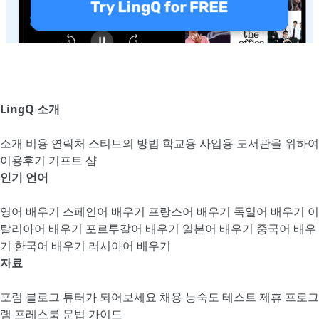
LingQ 소개
소개
비용
연락처
스티브의 방법
학교용
사업용
도서관을 위하여
이용후기
기프트 샵
인기 언어
영어 배우기
스페인어 배우기
프랑스어 배우기
독일어 배우기
이
탈리아어 배우기
포르투갈어 배우기
일본어 배우기
중국어 배우
기
한국어 배우기
러시아어 배우기
자료
포럼
블로그
튜터가 되어보세요
채용
능숙도 테스트
제휴 프로그
램
프레스룸
문법 가이드