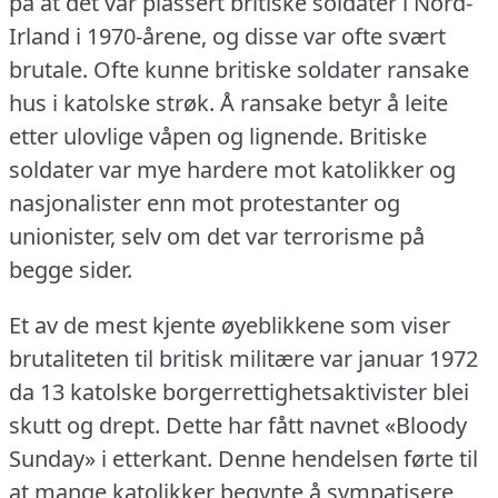
på at det var plassert britiske soldater i Nord-
Irland i 1970-årene, og disse var ofte svært
brutale.
Ofte kunne britiske soldater ransake
hus i katolske strøk.
Å ransake betyr å leite
etter ulovlige våpen og lignende.
Britiske
soldater var mye hardere mot katolikker og
nasjonalister enn mot protestanter og
unionister, selv om det var terrorisme på
begge sider.
Et av de mest kjente øyeblikkene som viser
brutaliteten til britisk militære var januar 1972
da 13 katolske borgerrettighetsaktivister blei
skutt og drept.
Dette har fått navnet «Bloody
Sunday» i etterkant.
Denne hendelsen førte til
at mange katolikker begynte å sympatisere