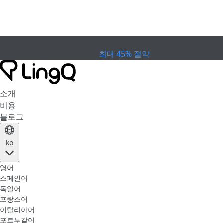
만료
컵 프로모션
Extended Sale
최대 45% 절약
소개
비용
블로그
ko
영어
스페인어
독일어
프랑스어
이탈리아어
포르투갈어