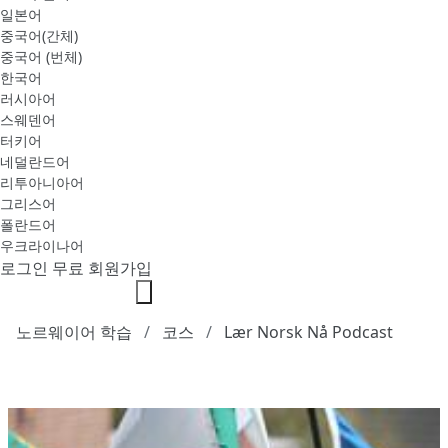
일본어
중국어(간체)
중국어 (번체)
한국어
러시아어
스웨덴어
터키어
네덜란드어
리투아니아어
그리스어
폴란드어
우크라이나어
로그인
무료 회원가입
노르웨이어 학습
코스
Lær Norsk Nå Podcast