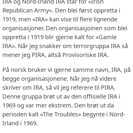
IRA og Nord-Irland IRA står for «Irish
Republican Army».
Den blei først oppretta i
1919, men «IRA» kan vise til flere lignende
organisasjoner.
Den organisasjoinen som blei
oppretta i 1919 blir gjerne kalt for «Gamle
IRA».
Når jeg snakker om terrorgruppa IRA så
mener jeg PIRA, altså Provisoriske IRA.
På norsk bruker vi gjerne samme navn, IRA, på
begge organisasjonene.
Når jeg nå videre
skriver om IRA, så vil jeg referere til PIRA.
Denne gruppa brøt ut av den offisielle IRA i
1969 og var mer ekstrem.
Den brøt ut da
perioden kalt «The Troubles» begynte i Nord-
Irland i 1969.