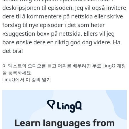
deskripsjonen til episoden.
Jeg vil også invitere
dere til å kommentere på nettsida eller skrive
forslag til nye episoder i det som heter
«Suggestion box» på nettsida.
Ellers vil jeg
bare ønske dere en riktig god dag videre.
Ha
det bra!
이 텍스트의 오디오를 듣고 어휘를 배우려면
무료 LingQ 계정
을 등록
하세요.
LingQ에서 이 강의 열기