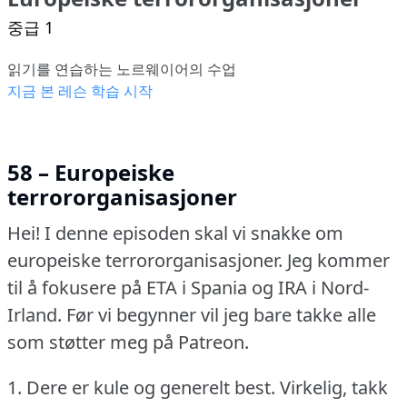
중급 1
읽기를 연습하는 노르웨이어의 수업
지금 본 레슨 학습 시작
58 – Europeiske
terrororganisasjoner
Hei!
I denne episoden skal vi snakke om
europeiske terrororganisasjoner.
Jeg kommer
til å fokusere på ETA i Spania og IRA i Nord-
Irland.
Før vi begynner vil jeg bare takke alle
som støtter meg på Patreon.
1.
Dere er kule og generelt best.
Virkelig, takk