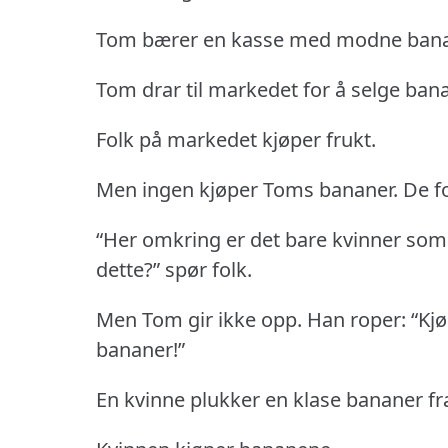
Tom bærer en kasse med modne bana
Tom drar til markedet for å selge bana
Folk på markedet kjøper frukt.
Men ingen kjøper Toms bananer.
De fo
“Her omkring er det bare kvinner som se
dette?” spør folk.
Men Tom gir ikke opp.
Han roper: “Kj
bananer!”
En kvinne plukker en klase bananer fr