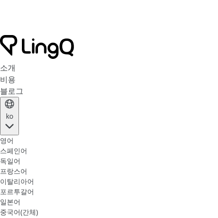
소개
비용
블로그
ko
영어
스페인어
독일어
프랑스어
이탈리아어
포르투갈어
일본어
중국어(간체)