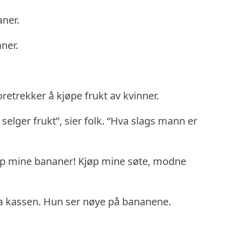
ner.
ner.
retrekker å kjøpe frukt av kvinner.
lger frukt”, sier folk.
“Hva slags mann er
øp mine bananer!
Kjøp mine søte, modne
a kassen.
Hun ser nøye på bananene.