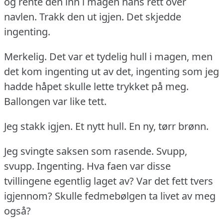
og rente den inn i magen hans rett over
navlen.
Trakk den ut igjen.
Det skjedde
ingenting.
Merkelig.
Det var et tydelig hull i magen, men
det kom ingenting ut av det, ingenting som jeg
hadde håpet skulle lette trykket på meg.
Ballongen var like tett.
Jeg stakk igjen.
Et nytt hull.
En ny, tørr brønn.
Jeg svingte saksen som rasende.
Svupp,
svupp.
Ingenting.
Hva faen var disse
tvillingene egentlig laget av?
Var det fett tvers
igjennom?
Skulle fedmebølgen ta livet av meg
også?