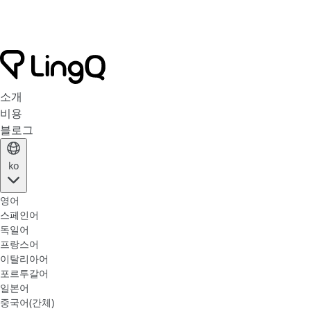
소개
비용
블로그
ko
영어
스페인어
독일어
프랑스어
이탈리아어
포르투갈어
일본어
중국어(간체)