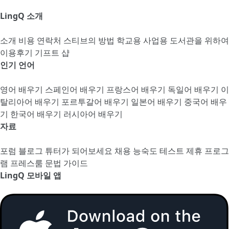
LingQ 소개
소개
비용
연락처
스티브의 방법
학교용
사업용
도서관을 위하여
이용후기
기프트 샵
인기 언어
영어 배우기
스페인어 배우기
프랑스어 배우기
독일어 배우기
이
탈리아어 배우기
포르투갈어 배우기
일본어 배우기
중국어 배우
기
한국어 배우기
러시아어 배우기
자료
포럼
블로그
튜터가 되어보세요
채용
능숙도 테스트
제휴 프로그
램
프레스룸
문법 가이드
LingQ 모바일 앱