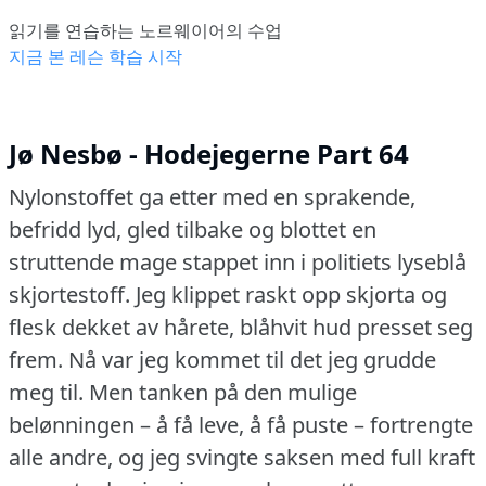
읽기를 연습하는 노르웨이어의 수업
지금 본 레슨 학습 시작
Jø Nesbø - Hodejegerne Part 64
Nylonstoffet ga etter med en sprakende,
befridd lyd, gled tilbake og blottet en
struttende mage stappet inn i politiets lyseblå
skjortestoff.
Jeg klippet raskt opp skjorta og
flesk dekket av hårete, blåhvit hud presset seg
frem.
Nå var jeg kommet til det jeg grudde
meg til.
Men tanken på den mulige
belønningen – å få leve, å få puste – fortrengte
alle andre, og jeg svingte saksen med full kraft