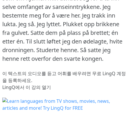
selve omfanget av sanseinntrykkene.
Jeg
bestemte meg for å være her.
Jeg trakk inn
lukta.
Jeg så.
Jeg lyttet.
Plukket opp brikkene
fra gulvet.
Satte dem på plass på brettet; én
etter én.
Til slutt løftet jeg den ødelagte, hvite
dronningen.
Studerte henne.
Så satte jeg
henne rett overfor den svarte kongen.
이 텍스트의 오디오를 듣고 어휘를 배우려면
무료 LingQ 계정
을 등록
하세요.
LingQ에서 이 강의 열기