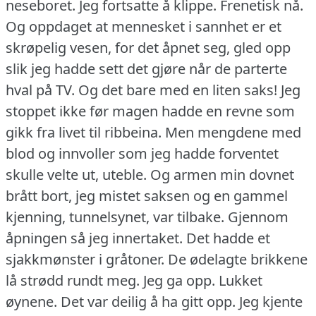
neseboret.
Jeg fortsatte å klippe.
Frenetisk nå.
Og oppdaget at mennesket i sannhet er et
skrøpelig vesen, for det åpnet seg, gled opp
slik jeg hadde sett det gjøre når de parterte
hval på TV.
Og det bare med en liten saks!
Jeg
stoppet ikke før magen hadde en revne som
gikk fra livet til ribbeina.
Men mengdene med
blod og innvoller som jeg hadde forventet
skulle velte ut, uteble.
Og armen min dovnet
brått bort, jeg mistet saksen og en gammel
kjenning, tunnelsynet, var tilbake.
Gjennom
åpningen så jeg innertaket.
Det hadde et
sjakkmønster i gråtoner.
De ødelagte brikkene
lå strødd rundt meg.
Jeg ga opp.
Lukket
øynene.
Det var deilig å ha gitt opp.
Jeg kjente