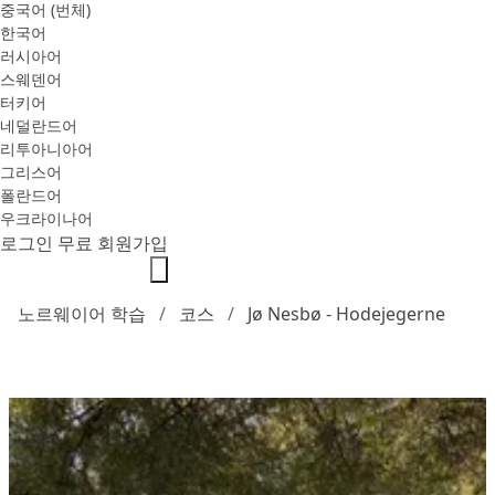
중국어 (번체)
한국어
러시아어
스웨덴어
터키어
네덜란드어
리투아니아어
그리스어
폴란드어
우크라이나어
로그인
무료 회원가입
노르웨이어 학습
코스
Jø Nesbø - Hodejegerne