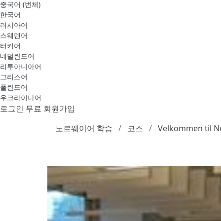
중국어 (번체)
한국어
러시아어
스웨덴어
터키어
네덜란드어
리투아니아어
그리스어
폴란드어
우크라이나어
로그인
무료 회원가입
노르웨이어 학습
코스
Velkommen til 