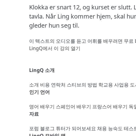
Klokka er snart 12, og kurset er slutt.
tavla.
Når Ling kommer hjem, skal hun
gleder hun seg til.
이 텍스트의 오디오를 듣고 어휘를 배우려면
무료 
LingQ에서 이 강의 열기
LingQ 소개
소개
비용
연락처
스티브의 방법
학교용
사업용
도
인기 언어
영어 배우기
스페인어 배우기
프랑스어 배우기
독
자료
포럼
블로그
튜터가 되어보세요
채용
능숙도 테스
LingQ 모바일 앱