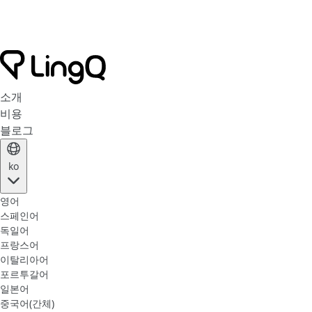
소개
비용
블로그
ko
영어
스페인어
독일어
프랑스어
이탈리아어
포르투갈어
일본어
중국어(간체)