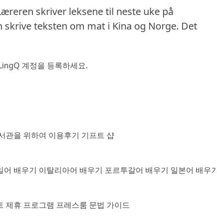
Læreren skriver leksene til neste uke på
 skrive teksten om mat i Kina og Norge.
Det
LingQ 계정을 등록
하세요.
서관을 위하여
이용후기
기프트 샵
일어 배우기
이탈리아어 배우기
포르투갈어 배우기
일본어 배우
트
제휴 프로그램
프레스룸
문법 가이드