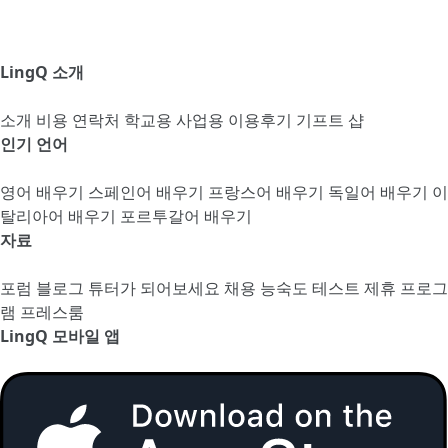
LingQ 소개
소개
비용
연락처
학교용
사업용
이용후기
기프트 샵
인기 언어
영어 배우기
스페인어 배우기
프랑스어 배우기
독일어 배우기
이
탈리아어 배우기
포르투갈어 배우기
자료
포럼
블로그
튜터가 되어보세요
채용
능숙도 테스트
제휴 프로그
램
프레스룸
LingQ 모바일 앱