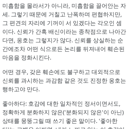
미흡함을 몰라서가 아니라, 미흡함을 끌어안는 자
세.
그렇기 때문에 거칠고 난폭하며 편협하지만,
그 편견의 자리에 기꺼이 서 있겠다는 각오인 셈
이다.
신뢰가 간혹 배신이라는 종착점으로 나아간
다면, 옹호는 그렇지가 않다.
신뢰를 상실하는 순
간에조차 어떤 식으로든 논리를 뒤져내어 훼손된
마음을 정화시킨다.
어떤 경우, 갖은 훼손에도 불구하고 대외적으로
신뢰를 과시하는 과감함 같은 것도 진정한 옹호는
행하고야 만다.
좋아하다: 호감에 대한 일차적인 정서이면서도,
정확하게 분화하지 않은('분화되지 않은'이 아닌)
상태를 뭉뚱그릴 때 쓰기 좋은 말이다.
'좋아한