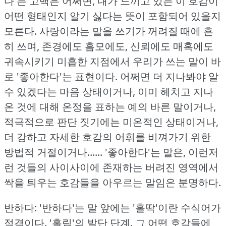
다'는 고백은 어쩌면, 내가 느끼고 있는 이 호감이
어떤 형태인지 알기 싫다는 뜻이 포함되어 있을지
모른다.
사랑이라는 말을 쓰기가 꺼려질 때에 흔
히 쓰며, 존경에도 흠모에도, 신뢰에도 매혹에도
귀속시키기 미흡한 지점에서 우리가 쓰는 말이 바
로 '좋아한다'는 표현이다.
어쩌면 더 지나봐야 알
수 있겠다는 마음 상태이거나, 이미 헤치고 지나
온 것에 대해 온정을 표하는 예의 바른 말이거나,
적극적으로 판단 짓기에는 미온적인 상태이거나,
더 강하고 자세한 호감의 어휘를 비껴가기 위한
방법적 거절이거나...... '좋아한다'는 말은, 이런저
런 것들의 사이사이에 존재하는 버려진 영역에서
싹을 틔우는 호감들을 아우르는 말임은 분명하다.
반하다: '반하다'는 말 앞에는 '홀딱'이란 수식어가
적격이다.
'홀림'의 발단 단계.
그 어떤 호감들에