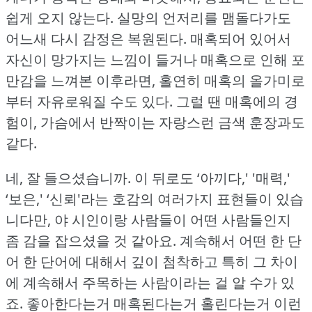
쉽게 오지 않는다.
실망의 언저리를 맴돌다가도
어느새 다시 감정은 복원된다.
매혹되어 있어서
자신이 망가지는 느낌이 들거나 매혹으로 인해 포
만감을 느껴본 이후라면, 홀연히 매혹의 올가미로
부터 자유로워질 수도 있다.
그럴 땐 매혹에의 경
험이, 가슴에서 반짝이는 자랑스런 금색 훈장과도
같다.
네, 잘 들으셨습니까.
이 뒤로도 ‘아끼다,' '매력,'
‘보은,' ‘신뢰'라는 호감의 여러가지 표현들이 있습
니다만, 야 시인이랑 사람들이 어떤 사람들인지
좀 감을 잡으셨을 것 같아요.
계속해서 어떤 한 단
어 한 단어에 대해서 깊이 첨착하고 특히 그 차이
에 계속해서 주목하는 사람이라는 걸 알 수가 있
죠.
좋아한다는거 매혹된다는거 홀린다는거 이런