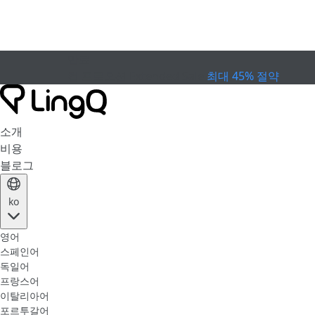
만료
컵 프로모션
Extended Sale
최대 45% 절약
소개
비용
블로그
ko
영어
스페인어
독일어
프랑스어
이탈리아어
포르투갈어