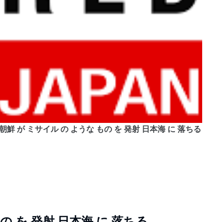
LETE, 北朝鮮 が ミサイル の ような もの を 発射 日本海 に 落ちる
の を 発射 日本海 に 落ちる