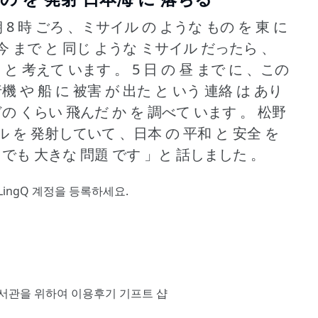
朝 8 時 ごろ 、ミサイル の ような もの を 東 に
今 まで と 同じ ような ミサイル だったら 、
た と 考えて います 。
5 日 の 昼 まで に 、この
機 や 船 に 被害 が 出た と いう 連絡 は あり
どの くらい 飛んだ か を 調べて います 。
松野
 を 発射していて 、日本 の 平和 と 安全 を
 でも 大きな 問題 です 」と 話しました 。
LingQ 계정을 등록
하세요.
서관을 위하여
이용후기
기프트 샵