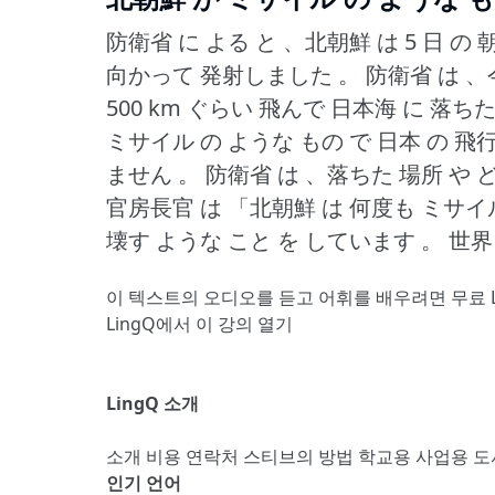
防衛省 に よる と 、北朝鮮 は 5 日 の 
向かって 発射しました 。
防衛省 は 、
500 km ぐらい 飛んで 日本海 に 落ち
ミサイル の ような もの で 日本 の 飛行
ません 。
防衛省 は 、落ちた 場所 や 
官房長官 は 「北朝鮮 は 何度も ミサイル
壊す ような こと を しています 。
世界
이 텍스트의 오디오를 듣고 어휘를 배우려면
무료 
LingQ에서 이 강의 열기
LingQ 소개
소개
비용
연락처
스티브의 방법
학교용
사업용
도
인기 언어