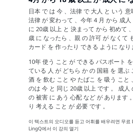
日本 で は 今 、法律 で 大人 と いう 意
法律 が 変わって 、今年 4 月 から 成人 
に 20歳 以上 と 決まって から 初めて 
歳 に なったら 、親 の 許可 が なくて
カード を 作ったり できる ように なり
10年 使う こと が できる パスポート を
ている 人 が どちら か の 国籍 を 選ぶ
酒 を 飲む こと や たばこ を 吸う こと
のは 今 と 同じ 20歳 以上 です 。
成人 
の 被害 に あう 心配 など が あります 
り 考える こと が 必要 です 。
이 텍스트의 오디오를 듣고 어휘를 배우려면
무료 
LingQ에서 이 강의 열기