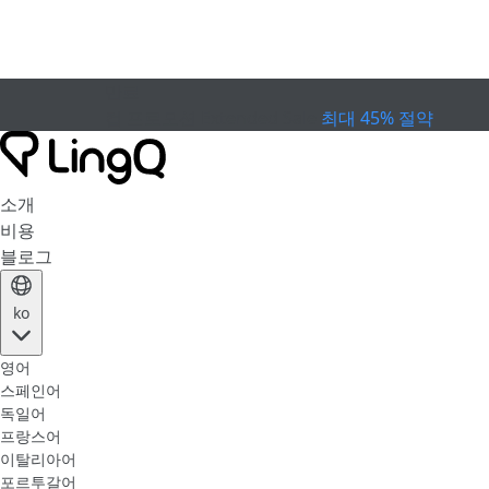
만료
컵 프로모션
Extended Sale
최대 45% 절약
소개
비용
블로그
ko
영어
스페인어
독일어
프랑스어
이탈리아어
포르투갈어