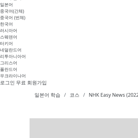
일본어
중국어(간체)
중국어 (번체)
한국어
러시아어
스웨덴어
터키어
네덜란드어
리투아니아어
그리스어
폴란드어
우크라이나어
로그인
무료 회원가입
일본어 학습
코스
NHK Easy News (202