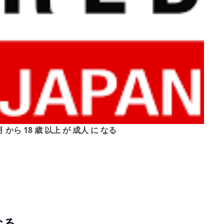
, 4月 から 18 歳 以上 が 成人 に なる
なる