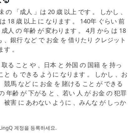
味 の 「成人 」は 20 歳 以上 です 。
しかし 、
は 18 歳 以上 に なります 。
140年 ぐらい 前
、成人 の 年齢 が 変わります 。
4月 から は 18
 も 、銀行 など で お金 を 借りたり クレジット
ます 。
 取る こと や 、日本 と 外国 の 国籍 を 持っ
 こと も できる ように なります 。
しかし 、お
 、競馬 など に お金 を 賭ける こと が できる
の 年齢 が 下がる と 、若い 人 が お金 の 犯罪
。
被害 に あわない ように 、みんな が しっか
LingQ 계정을 등록
하세요.