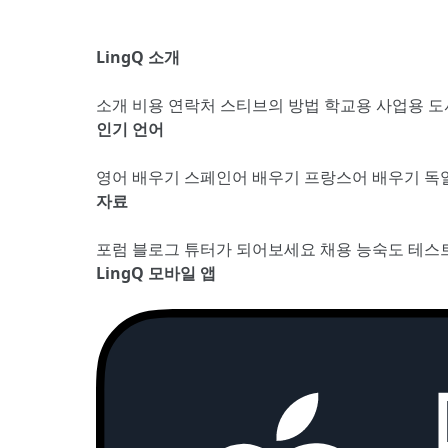
LingQ 소개
소개
비용
연락처
스티브의 방법
학교용
사업용
도
인기 언어
영어 배우기
스페인어 배우기
프랑스어 배우기
독
자료
포럼
블로그
튜터가 되어보세요
채용
능숙도 테스
LingQ 모바일 앱