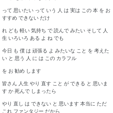
って 思いたい って いう 人 は 実は この 本 を お
すすめ できない だけ
れ ども 軽い 気持ち で 読んで みたい そして 人
生 いろいろ ある よ ね でも
今日 も 僕 は 頑張る よ みたいな こと を 考えた
い と 思う 人 に は この カラフル
を お 勧め します
皆さん 人生 やり 直す こと が できる と 思いま
す か 死んで しまったら
やり 直し は できない と 思います 本当に ただ
これ ファンタジー だから