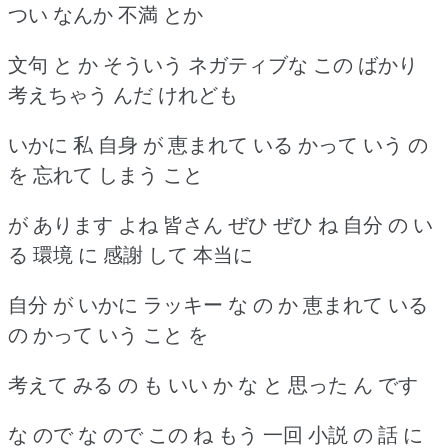
つい なんか 不満 とか
文句 と か そういう ネガティブな この ばかり
考えちゃう んだ けれども
いかに 私 自身 が 恵まれて いる かって いう の
を 忘れて しまう こと
が あります よね 皆さん ぜひ ぜひ ね 自分 の い
る 環境 に 感謝 して 本当に
自分 が いかに ラッキー な の か 恵まれて いる
の かって いう こと を
考えて みる の も いい か な と 思った ん です
な ので な ので この ね もう 一回 小説 の 話 に