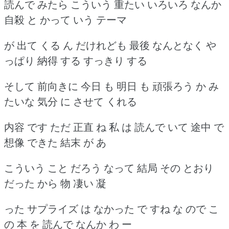
読んで みたら こういう 重たい いろいろ なんか
自殺 と かって いう テーマ
が 出て くる ん だけれども 最後 なんとなく や
っぱり 納得 する すっきり する
そして 前向きに 今日 も 明日 も 頑張ろう か み
たいな 気分 に させて くれる
内容 です ただ 正直 ね 私 は 読んで いて 途中 で
想像 できた 結末 が あ
こういう こと だろう なって 結局 その とおり
だった から 物 凄い 凝
った サプライズ は なかった で すね な ので こ
の 本 を 読んで なんか わ ー