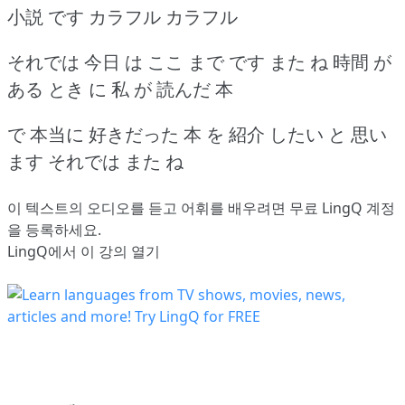
小説 です カラフル カラフル
それでは 今日 は ここ まで です また ね 時間 が
ある とき に 私 が 読んだ 本
で 本当に 好きだった 本 を 紹介 したい と 思い
ます それでは また ね
이 텍스트의 오디오를 듣고 어휘를 배우려면
무료 LingQ 계정
을 등록
하세요.
LingQ에서 이 강의 열기