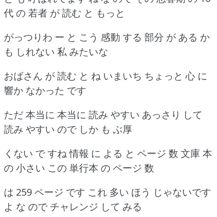
代 の 若者 が 読む と もっと
がっつりわ ー と こう 感動 する 部分 が ある か
も しれない 私 みたいな
おばさん が 読む と ね いまいち ちょっと 心 に
響か なかった です
ただ 本当に 本当に 読み やすい あっさり して
読み やすい ので しか も ぶ厚
くない で すね 情報 に よる と ページ 数 文庫 本
の 小さい この 単行本 の ページ 数
は 259 ページ です これ 多い ほう じゃないです
よ な ので チャレンジ して みる