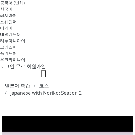
중국어 (번체)
한국어
러시아어
스웨덴어
터키어
네덜란드어
리투아니아어
그리스어
폴란드어
우크라이나어
로그인
무료 회원가입
일본어 학습
코스
Japanese with Noriko: Season 2