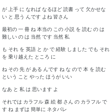
が 上手 に なれば なるほど 読書 って 欠かせな
い と 思う んです よね 皆さん
最初の 一 冊 ね 本当の この 小説 を 読む の は
難しい の は 当然 です 当然 私
も それ を 英語 と か で 経験 しました でも それ
を 乗り越えた ところ に
ね その 先 が ある んです ね な ので 本 を 読む
という こと やった ほうが いい
なあ と 私 は 思います よ
それでは カラフル 森 絵 都 さん の カラフル で
す ね まずは 簡単に ネタバレ