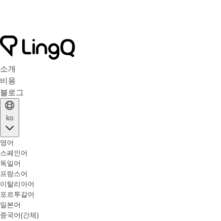
소개
비용
블로그
ko
영어
스페인어
독일어
프랑스어
이탈리아어
포르투갈어
일본어
중국어(간체)