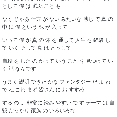
として 僕 は 選ぶ こと も
なく じゃあ 仕方 が ない みたいな 感じ で 真 の
中 に 僕 という 魂 が 入って
いって 僕 が 真 の 体 を 通して 人生 を 経験 し
て いく そして 真 は どうして
自殺 を した の かって いう こと を 見つけて い
く 話 なんです
うまく 説明 できた かな ファンタジー だ よ ね
で ね これ まず 皆さん に お すすめ
する の は 非常に 読み やすい で す テーマ は 自
殺 だったり 家族 の いろいろな