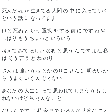
死んだ 魂 が 生きてる 人間 の 中 に 入って いく
という 話 に なってます
けど 死ぬ と いう 選択 を する 前 に です ね や
っぱり もう ちょっと いろいろ
考えて みて ほしい なあ と 思う ん です よね 私
は そう 言う と ね のりこ
さん は 強い から とか のりこ さん は 明るい か
ら うまく いく ん じゃない
あなた の 人生 は って 思われて しまう かも し
れない けど 私 そんな こと
ない ん です よ 私 今 まで いろんな 大変な こと