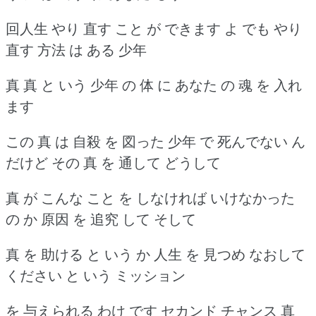
回人生 やり 直す こと が できます よ でも やり
直す 方法 は ある 少年
真 真 と いう 少年 の 体 に あなた の 魂 を 入れ
ます
この 真 は 自殺 を 図った 少年 で 死んでない ん
だけど その 真 を 通して どうして
真 が こんな こと を しなければ いけなかった
の か 原因 を 追究 して そして
真 を 助ける と いう か 人生 を 見つめ なおして
ください と いう ミッション
を 与えられる わけ です セカンド チャンス 真