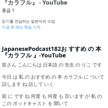
『カラフル』 - YouTube
중급 1
읽기를 연습하는 일본어의 수업
지금 본 레슨 학습 시작
JapanesePodcast182お すすめ の 本
『カラフル 』-YouTube
皆さん こんにちは 日本語 の 先生 の りこ です
今日 は 私 の おすすめ の 本 カラフル に ついて
話します ね 話して いく
前 に です ね 何度 も 何度 も 言います が 私 の
この ポッドキャスト を 聞いて