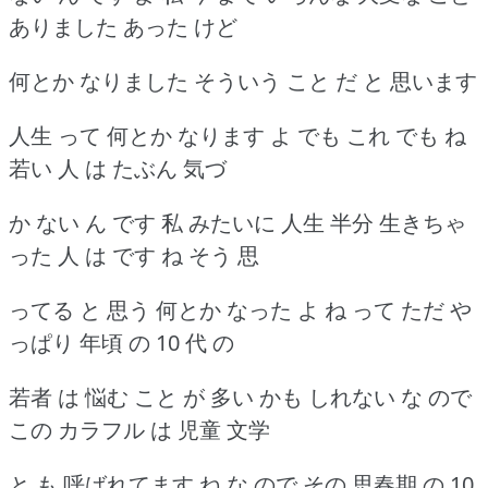
ありました あった けど
何とか なりました そういう こと だ と 思います
人生 って 何とか なります よ でも これ でも ね
若い 人 は たぶん 気づ
か ない ん です 私 みたいに 人生 半分 生きちゃ
った 人 は です ね そう 思
ってる と 思う 何とか なった よ ね って ただ や
っぱり 年頃 の 10 代 の
若者 は 悩む こと が 多い かも しれない な ので
この カラフル は 児童 文学
と も 呼ばれてます ね な ので その 思春期 の 10