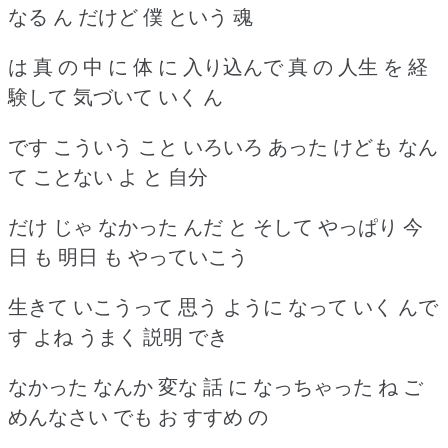
なる ん だけど 僕 という 魂
は 真 の 中 に 体 に 入り込んで 真 の 人生 を 経
験して 気づいて いく ん
です こういう こと いろいろ あった けども なん
て ことない よ と 自分
だけ じゃ なかった んだ と そして やっぱり 今
日 も 明日 も やっていこう
生きて いこうって 思う ように なって いく んで
す よね うまく 説明 でき
なかった なんか 変な 話 に なっちゃった ね ご
めんなさい でも お すすめ の