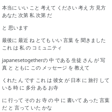
本当に いい こと 考えて ください 考え 方 見方
あなた 次第 私 次第 だ
と 思います
最後に 最近 ね とても いい 言葉 を 聞きました
これ は 私 の コミュニティ
japanesetogetherの 中 である 生徒 さん が 写
真 と ともに この メッセージ を 教えて
くれた ん です これ は 彼女 が 日本 に 旅行 して
いる 時 に 多分 ある お寺
に 行って その お 寺 の 中 に 書いて あった 言葉
だ と 言って いた かな