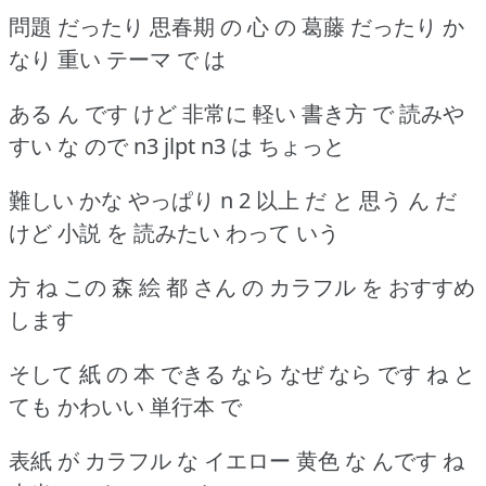
問題 だったり 思春期 の 心 の 葛藤 だったり か
なり 重い テーマ で は
ある ん です けど 非常に 軽い 書き方 で 読みや
すい な ので n3 jlpt n3 は ちょっと
難しい かな やっぱり n 2 以上 だ と 思う ん だ
けど 小説 を 読みたい わって いう
方 ね この 森 絵 都 さん の カラフル を おすすめ
します
そして 紙 の 本 できる なら なぜ なら です ね と
ても かわいい 単行本 で
表紙 が カラフル な イエロー 黄色 な んです ね