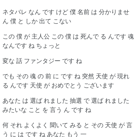
ネタバレ なん です けど 僕 名前 は 分かりませ
ん 僕 と しか 出て こない
この 僕 が 主人公 この 僕 は 死んで る んです 魂
なんです ね ちょっと
変な 話 ファンタジー です ね
でも その 魂 の 前 に です ね 突然 天使 が 現れ
る んです 天使 が おめでとう ございます
あなた は 選ば れました 抽選 で 選ば れました
みたいな こと を 言う ん です ね
何 それ よくよく 聞いて みる と その 天使 が 言
う に は です ね あなた もう 一