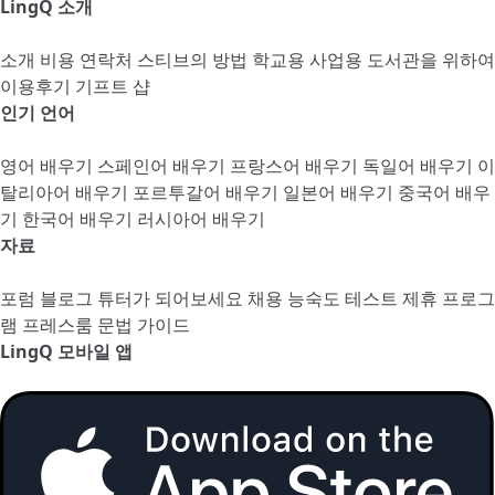
LingQ 소개
소개
비용
연락처
스티브의 방법
학교용
사업용
도서관을 위하여
이용후기
기프트 샵
인기 언어
영어 배우기
스페인어 배우기
프랑스어 배우기
독일어 배우기
이
탈리아어 배우기
포르투갈어 배우기
일본어 배우기
중국어 배우
기
한국어 배우기
러시아어 배우기
자료
포럼
블로그
튜터가 되어보세요
채용
능숙도 테스트
제휴 프로그
램
프레스룸
문법 가이드
LingQ 모바일 앱