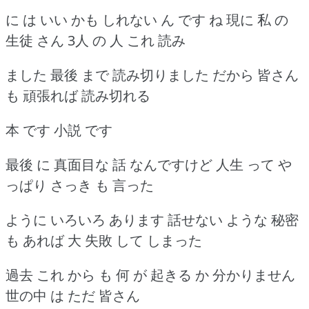
に は いい かも しれない ん です ね 現に 私 の
生徒 さん 3人 の 人 これ 読み
ました 最後 まで 読み切りました だから 皆さん
も 頑張れば 読み切れる
本 です 小説 です
最後 に 真面目な 話 なんですけど 人生 って や
っぱり さっき も 言った
ように いろいろ あります 話せない ような 秘密
も あれば 大 失敗 して しまった
過去 これ から も 何 が 起きる か 分かりません
世の中 は ただ 皆さん