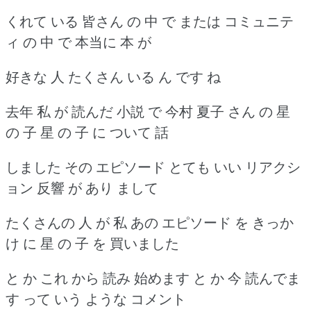
くれて いる 皆さん の 中 で または コミュニテ
ィ の 中 で 本当に 本 が
好きな 人 たくさん いる ん です ね
去年 私 が 読んだ 小説 で 今村 夏子 さん の 星
の 子 星 の 子 に ついて 話
しました その エピソード とても いい リアクシ
ョン 反響 が あり まして
たくさんの 人 が 私 あの エピソード を きっか
け に 星 の 子 を 買いました
と か これ から 読み 始めます と か 今 読んでま
す って いう ような コメント