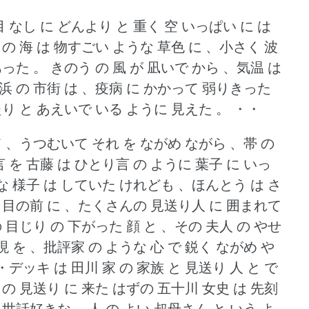
目 なし に どんより と 重く 空 いっぱい に は
 の 海 は 物すごい ような 草色 に 、小さく 波
あった 。
きのう の 風 が 凪いで から 、気温 は
浜 の 市街 は 、疫病 に かかって 弱りきった
たり と あえいで いる ように 見えた 。
・・
て 、うつむいて それ を ながめ ながら 、帯 の
言 を 古藤 は ひとり言 の ように 葉子 に いっ
うな 様子 は していた けれども 、ほんとう は さ
の 目の前 に 、たくさんの 見送り人 に 囲まれて
 目じり の 下がった 顔 と 、その 夫人 の やせ
表現 を 、批評家 の ような 心 で 鋭く ながめ や
デッキ は 田川 家 の 家族 と 見送り 人 と で
 の 見送り に 来た はずの 五十川 女史 は 先刻
、世話好きな 、人 の よい 叔母さん と いう よ