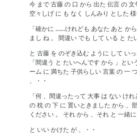
今 まで 古藤 の 口 から 出た 伝言 の
空々しげ に も なく しんみり とした 様
「確かに ……けれども あなた あと から
まし ね 。
間違い でも して いる と 
と 古藤 を のぞき込む ように して いっ
「間違う と たいへんです から 」という 
ーム に 満ちた 子供らしい 言葉 の 一 
、・・
「何 、間違ったって 大事 は ない けれど
の 枕 の 下 に 置いときました から 、
ください 。
それ から 、それ と 一緒に
と いい かけた が 、・・