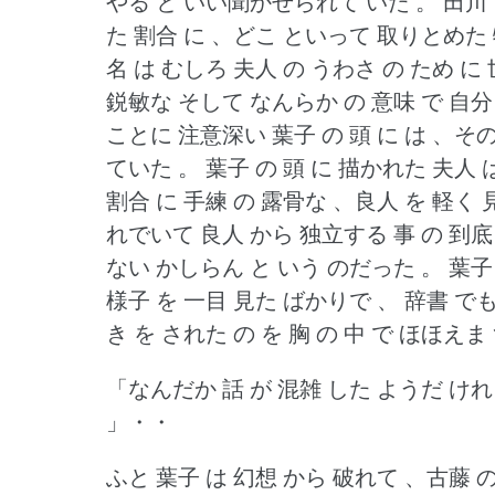
やる と いい聞かせられて いた 。
田川 
た 割合 に 、どこ といって 取りとめた 特
名 は むしろ 夫人 の うわさ の ため に
鋭敏な そして なんらか の 意味 で 自分
ことに 注意深い 葉子 の 頭 に は 、その
ていた 。
葉子 の 頭 に 描かれた 夫人 
割合 に 手練 の 露骨な 、良人 を 軽く
れでいて 良人 から 独立する 事 の 到底
ない かしらん と いう のだった 。
葉子
様子 を 一目 見た ばかりで 、 辞書 でも
き を された の を 胸 の 中 で ほほえま
「なんだか 話 が 混雑 した ようだ け
」・・
ふと 葉子 は 幻想 から 破れて 、古藤 の