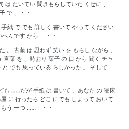
 文句 は たいてい 聞きもらしていた くせに 、
子 で 、・・
 手紙 で でも 詳しく 書いて やって ください
たいへんです から 」・・
た 。
古藤 は 思わず 笑い を もらし ながら 、
言葉 を 、時おり 葉子 の 口 から 聞く チャ
つ と でも 思っている らしかった 。
そして
も ……だが 手紙 は 書いて 、あなた の 寝床
部屋 に 行ったら どこ にでも しまって おいて
 もう 一つ ……」・・