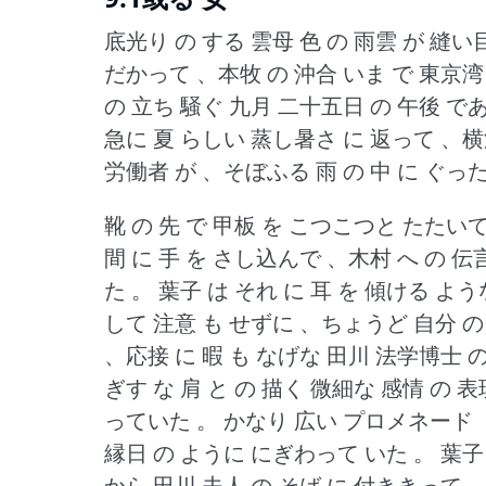
底光り の する 雲母 色 の 雨雲 が 縫い
だかって 、本牧 の 沖合 いま で 東京湾
の 立ち 騒ぐ 九月 二十五日 の 午後 で
急に 夏 らしい 蒸し暑さ に 返って 、横
労働者 が 、そぼふる 雨 の 中 に ぐっ
靴 の 先 で 甲板 を こつこつと たたい
間 に 手 を さし込んで 、木村 へ の 伝
た 。
葉子 は それ に 耳 を 傾ける よ
して 注意 も せずに 、ちょうど 自分 
、応接 に 暇 も なげな 田川 法学博士 の
ぎす な 肩 と の 描く 微細な 感情 の 
っていた 。
かなり 広い プロメネード ・
縁日 の ように にぎわって いた 。
葉子
から 田川 夫人 の そば に 付ききって 