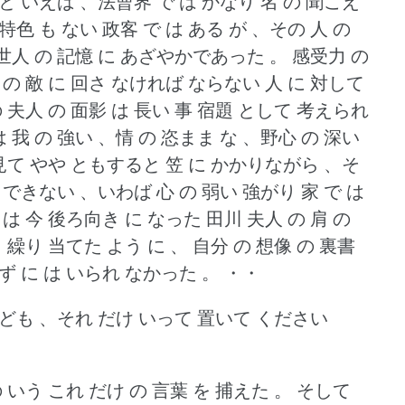
と いえば 、法曹界 で は かなり 名 の 聞こえ
色 も ない 政客 で は ある が 、その 人 の
 世人 の 記憶 に あざやかであった 。
感受力 の
 の 敵 に 回さ なければ ならない 人 に 対して
 夫人 の 面影 は 長い 事 宿題 として 考えられ
は 我 の 強い 、情 の 恣まま な 、野心 の 深い
 見て やや ともすると 笠 に かかりながら 、そ
 できない 、いわば 心 の 弱い 強がり 家 で は
 は 今 後ろ向き に なった 田川 夫人 の 肩 の
 繰り 当てた よう に 、 自分 の 想像 の 裏書
 ず に は いられ なかった 。
・・
れども 、それ だけ いって 置いて ください
 いう これ だけ の 言葉 を 捕えた 。
そして