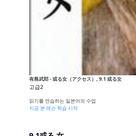
有島武郎 - 或る女（アクセス）, 9.1 或る女
고급2
읽기를 연습하는 일본어의 수업
지금 본 레슨 학습 시작
9.1或る 女