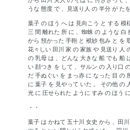
うな 態度 で 、見送り人 の 半分 が た
葉子 の ほう へ は 見向こう と する 模
三 間 離れた 所 に 、蜘蛛 の ような 白
から 預かった 手鞄 と 袱紗 包み と を
花々しい 田川 家 の 家族 や 見送り 人 
の 乳母 は 、どんな 大きな 船 でも 船 
い 顔つき を して 、サルン の 入り口 
だ 手ぬぐい を まっ赤 に なった 目 の
に 葉子 を 見やって いた 。
その他 の 
光 に 圧せられた ように すみ の ほう 
・・
葉子 は かねて 五十川 女史 から 、田川 