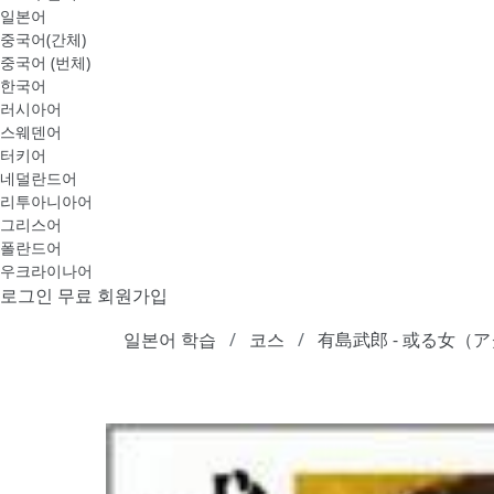
일본어
중국어(간체)
중국어 (번체)
한국어
러시아어
스웨덴어
터키어
네덜란드어
리투아니아어
그리스어
폴란드어
우크라이나어
로그인
무료 회원가입
일본어 학습
코스
有島武郎 - 或る女（