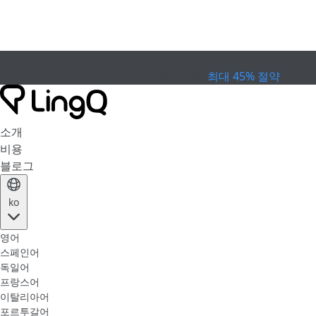
만료
컵 프로모션
Extended Sale
최대 45% 절약
소개
비용
블로그
ko
영어
스페인어
독일어
프랑스어
이탈리아어
포르투갈어