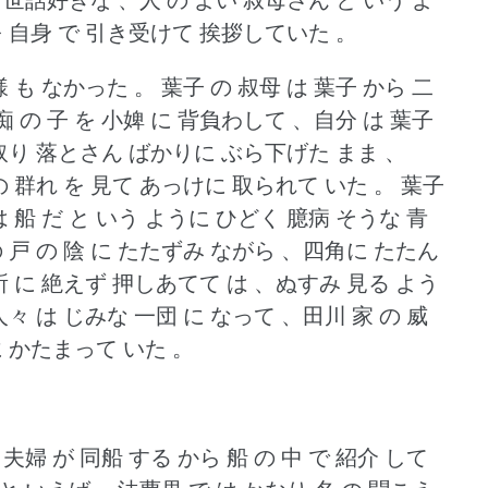
を 自身 で 引き受けて 挨拶していた 。
様 も なかった 。
葉子 の 叔母 は 葉子 から 二
 痴 の 子 を 小婢 に 背負わして 、自分 は 葉子
 取り 落とさん ばかりに ぶら下げた まま 、
の 群れ を 見て あっけに 取られて いた 。
葉子
は 船 だ と いう ように ひどく 臆病 そうな 青
の 戸 の 陰 に たたずみ ながら 、四角に たたん
 所 に 絶えず 押しあてて は 、ぬすみ 見る よう
人々 は じみな 一団 に なって 、田川 家 の 威
に かたまって いた 。
夫婦 が 同船 する から 船 の 中 で 紹介 して