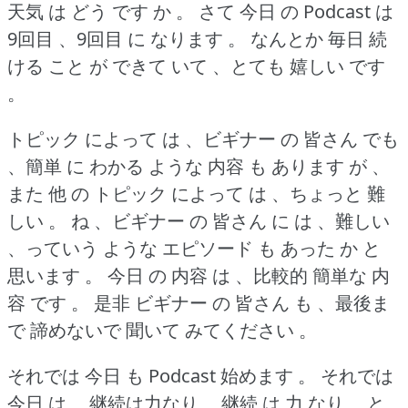
天気 は どう です か 。
さて 今日 の Podcast は
9回目 、9回目 に なります 。
なんとか 毎日 続
ける こと が できて いて 、とても 嬉しい です
。
トピック によって は 、ビギナー の 皆さん でも
、簡単 に わかる ような 内容 も あります が 、
また 他 の トピック によって は 、ちょっと 難
しい 。
ね 、ビギナー の 皆さん に は 、難しい
、っていう ような エピソード も あった か と
思います 。
今日 の 内容 は 、比較的 簡単な 内
容 です 。
是非 ビギナー の 皆さん も 、最後ま
で 諦めないで 聞いて みてください 。
それでは 今日 も Podcast 始めます 。
それでは
今日 は 、継続は力なり 、継続 は 力 なり 、と