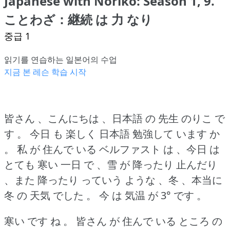
Japanese with Noriko: Season 1, 9.
ことわざ：継続 は 力 なり
중급 1
읽기를 연습하는 일본어의 수업
지금 본 레슨 학습 시작
皆さん 、こんにちは 、日本語 の 先生 のりこ で
す 。
今日 も 楽しく 日本語 勉強して います か
。
私 が 住んで いる ベルファスト は 、今日 は
とても 寒い 一日 で 、雪 が 降ったり 止んだり
、また 降ったり っていう ような 、冬 、本当に
冬 の 天気 でした 。
今 は 気温 が 3° です 。
寒い です ね 。
皆さん が 住んで いる ところ の