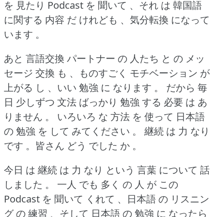
を 見たり Podcast を 聞いて 、それ は 韓国語
に関する 内容 だ けれども 、気分転換 になって
います 。
あと 言語交換 パートナー の 人たち と の メッ
セージ 交換 も 、ものすごく モチベーション が
上がる し 、いい 勉強 に なります 。
だから 毎
日 少しずつ 文法 ばっかり 勉強 する 必要 は あ
りません 。
いろいろ な 方法 を 使って 日本語
の 勉強 を して みてください 。
継続 は 力 なり
です 。皆さん どう でした か 。
今日 は 継続 は 力 なり という 言葉 について 話
しました 。
一人 でも 多く の 人 が この
Podcast を 聞いて くれて 、日本語 の リスニン
グ の 練習 、そして 日本語 の 勉強 に なったら