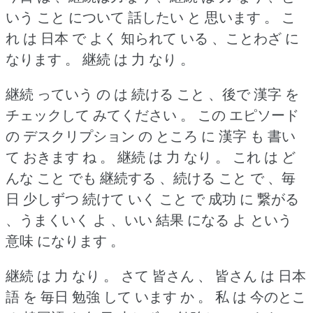
いう こと について 話したい と 思います 。
こ
れ は 日本 で よく 知られて いる 、ことわざ に
なります 。
継続 は 力 なり 。
継続 っていう の は 続ける こと 、後で 漢字 を
チェックして みてください 。
この エピソード
の デスクリプション の ところ に 漢字 も 書い
て おきます ね 。
継続 は 力 なり 。
これ は ど
んな こと でも 継続する 、続ける こと で 、毎
日 少しずつ 続けて いく こと で 成功 に 繋がる
、うまくいく よ 、いい 結果 になる よ という
意味 になります 。
継続 は 力 なり 。
さて 皆さん 、 皆さん は 日本
語 を 毎日 勉強 して います か 。
私 は 今のとこ