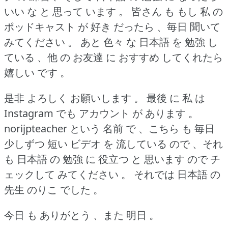
いい な と 思って います 。
皆さん も もし 私 の
ポッドキャスト が 好き だったら 、毎日 聞いて
みてください 。
あと 色々 な 日本語 を 勉強 し
ている 、他 の お友達 に おすすめ してくれたら
嬉しい です 。
是非 よろしく お願いします 。
最後 に 私 は
Instagram でも アカウント が あります 。
norijpteacher という 名前 で 、こちら も 毎日
少しずつ 短い ビデオ を 流している ので 、それ
も 日本語 の 勉強 に 役立つ と 思います ので チ
ェックして みてください 。
それでは 日本語 の
先生 のりこ でした 。
今日 も ありがとう 、また 明日 。