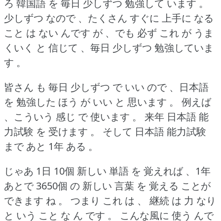
ろ 韓国語 を 毎日 少しずつ 勉強して います 。
少しずつ なので 、たくさん すぐに 上手に なる
こと は ない んです が 、でも 必ず これ が うま
くいく と 信じて 、毎日 少しずつ 勉強していま
す 。
皆さん も 毎日 少しずつ で いい ので 、日本語
を 勉強した ほう が いい と 思います 。
例えば
、こういう 感じ で 使います 。
来年 日本語 能
力試験 を 受けます 。
そして 日本語 能力試験
まで あと 1年 ある 。
じゃあ 1日 10個 新しい 単語 を 覚えれば 、1年
あとで 3650個 の 新しい 言葉 を 覚える ことが
できます ね 。
つまり これ は 、 継続 は 力 なり
と いう こと な ん です 。
こんな風に 使う んで