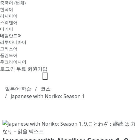
중국어 (번체)
한국어
러시아어
스웨덴어
터키어
네덜란드어
리투아니아어
그리스어
폴란드어
우크라이나어
로그인
무료 회원가입
일본어 학습
코스
Japanese with Noriko: Season 1