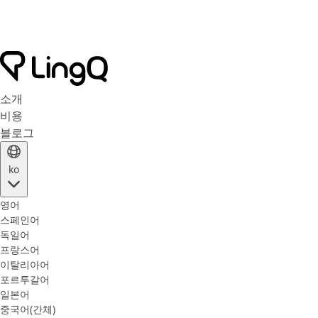
소개
비용
블로그
ko
영어
스페인어
독일어
프랑스어
이탈리아어
포르투갈어
일본어
중국어(간체)