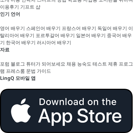
이용후기
기프트 샵
인기 언어
영어 배우기
스페인어 배우기
프랑스어 배우기
독일어 배우기
이
탈리아어 배우기
포르투갈어 배우기
일본어 배우기
중국어 배우
기
한국어 배우기
러시아어 배우기
자료
포럼
블로그
튜터가 되어보세요
채용
능숙도 테스트
제휴 프로그
램
프레스룸
문법 가이드
LingQ 모바일 앱