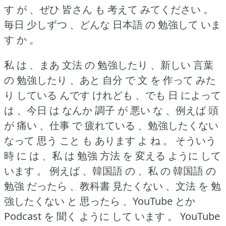
す が 、ぜひ 皆さん も 考えて みてください 。
毎日 少しずつ 、どんな 日本語 の 勉強して いま
す か 。
私 は 、まあ 文法 の 勉強したり 、新しい 言葉
の 勉強したり 、あと 自分 で 文 を 作って みた
り している んです けれども 、でも 日 によって
は 、今日 は なんか 調子 が 悪い な 、例えば 頭
が 痛い 、仕事 で 疲れている 、勉強したくない
なって 思う こと も あります よ ね 。
そういう
時 に は 、私 は 勉強 方法 を 変える ように して
います 。
例えば 、韓国語 の 、私 の 韓国語 の
勉強 だったら 、教科書 見たくない 、文法 を 勉
強したくない と 思ったら 、YouTube とか
Podcast を 聞く ように して います 。
YouTube