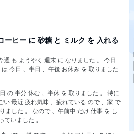
？コーヒー に 砂糖 と ミルク を 入れる
今週 も ようやく 週末 に なりました 。
今日
 は 今日 、半日 、午後 お休み を 取りました
1日 の 半分 休む 、半休 を 取りました 。
特に
ごい 最近 疲れ気味 、疲れている ので 、家 で
取りました 。
なので 、午前中 だけ 仕事 を し
 戻っていました 。