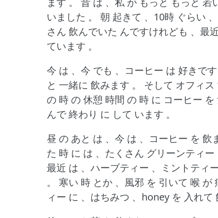
ます 。
昔 は 、私 が もっと もっと 若い
いました 。
朝 起きて 、10時 ぐらい 
さん 飲んでいた んですけれども 、最近 
ています 。
今 は 、今 でも 、コーヒー は 好きです
と 一緒に 飲みます 。
そして オフィス 
の 時 の 休憩 時間 の 時 に コーヒー 
んで 終わり に して います 。
昼 の あと は 、今 は 、コーヒー を 
た 時 に は 、たくさん グリーンティー
最近 は 、ハーブティー 、ミントティー
。
寒い 時 とか 、風邪 を 引いて 喉 
ィー に 、はちみつ 、honey を 入れ