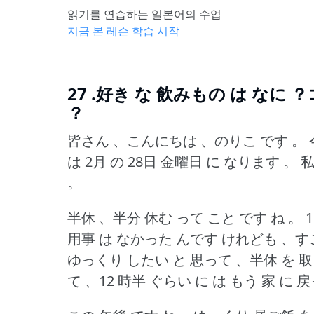
읽기를 연습하는 일본어의 수업
지금 본 레슨 학습 시작
27 .好き な 飲みもの は なに 
？
皆さん 、こんにちは 、のりこ です 。
は 2月 の 28日 金曜日 に なります 。
私
。
半休 、半分 休む って こと です ね 。
用事 は なかった んです けれども 、す
ゆっくり したい と 思って 、半休 を 
て 、12 時半 ぐらい に は もう 家 に