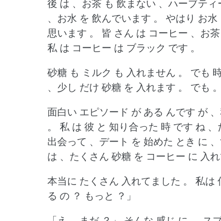
後 は 、お茶 も 飲まない 、ハーブティ
、お水 を 飲んでいます 。
やはり お水 
思います 。
皆 さん は コーヒー 、お茶 
私 は コーヒー は ブラック です 。
砂糖 も ミルク も 入れません 。
でも 時
、少し だけ 砂糖 を 入れます 。
でも 
面白い エピソード が ある んです が 、
。
私 は 彼 と 知り合った 時 です ね 
出会って 、デート を 始めた とき に 
は 、たくさん 砂糖 を コーヒー に 入れ
本当に たくさん 入れてました 。
私は 
る の ？
もっと ？」
「え 、まだ ？」
そんな 感じ に 。
スプ