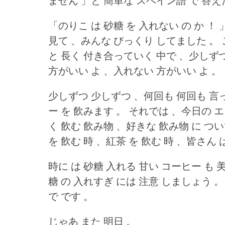
ません 」と 簡単な スペイン語 で 答
「のりこ は 砂糖 を 入れない の か ！ 
見て 、みんな びっくり してました 。
と 長く 付き合っていく 中で 、少しずつ
方がいい よ 、入れない 方がいい よ 。
少しずつ 少しずつ 、何回も 何回も 言
ー を 飲みます 。
それでは 、今日の エ
く 飲む 飲み物 、好きな 飲み物 に つい
を 飲む 時 、紅茶 を 飲む 時 、皆さん 
時に は 砂糖 入れる 甘い コーヒー も 
糖 の 入れすぎ には 注意 しましょう 。
で です 。
じゃあ また 明日 。