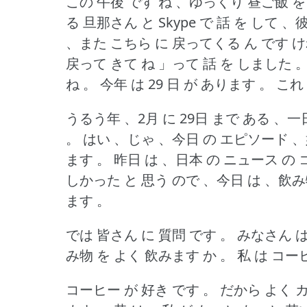
この 午後 です ね 、ゆっくり 昼ご飯 を
る 旦那さん と Skype で 話 を して
、また こちら に 戻ってくる ん です 
戻って きて ね 」って 話 を しました 
ね 。
今年 は 29 日 が あります 。
これ
うるう年 、2月 に 29日 まで ある 、
。
はい 、じゃ 、今日 の エピソード 
ます 。
昨日 は 、日本 の ニュース の
しかった と 思う ので 、今日 は 、飲
ます 。
では 皆さん に 質問 です 。
みなさん は
み物 を よく 飲みます か 。
私 は コー
コーヒー が 好き です 。
だから よく 