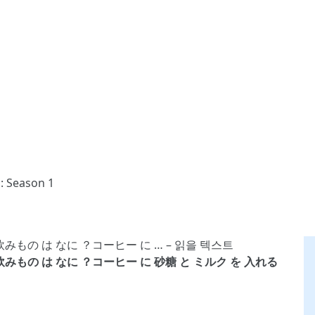
: Season 1
 .好き な 飲みもの は なに ？コーヒー に 砂糖 と ミルク を 入れる