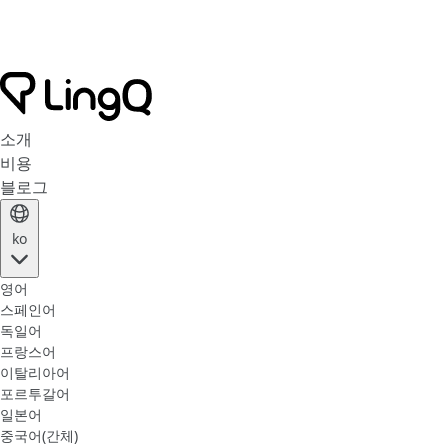
소개
비용
블로그
ko
영어
스페인어
독일어
프랑스어
이탈리아어
포르투갈어
일본어
중국어(간체)