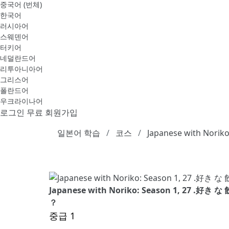
중국어 (번체)
한국어
러시아어
스웨덴어
터키어
네덜란드어
리투아니아어
그리스어
폴란드어
우크라이나어
로그인
무료 회원가입
일본어 학습
코스
Japanese with Noriko
Japanese with Noriko: Season 1, 27
？
중급 1