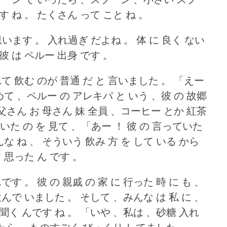
す ね 。
たくさん って こと ね 。
 思います 。
入れ過ぎ だよね 。
体 に 良く ない
、彼 は ペルー 出身 です 。
れて 飲む のが 普通 だ と 言いました 。
「えー
めて 、ペルー の アレキパ と いう 、彼 の 故郷
 父さん お 母さん 妹 全員 、コーヒー とか 紅茶
て いた の を 見て 、「あー ！
彼 の 言っていた
んな ね 、 そういう 飲み 方 を して いる から
 思った ん です 。
んです 。
彼 の 親戚 の 家 に 行った 時 に も 、
飲んで いました 。
そして 、みんな は 私 に 、
聞く んです ね 。
「いや 、私は 、砂糖 入れ