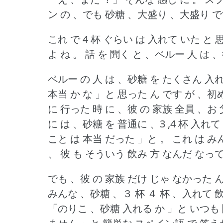
ン の 、でも 砂糖 、大盛り 、大盛り で
これ で 4 杯 ぐらい は 入れて いた と
よ ね 。
話 を 聞く と 、ペルー 人 は 
ペルー の 人 は 、砂糖 を たくさん 入
本当 か な 」と 思った ん です が 、初
に 行った 時 に 、彼 の 家族 全員 、お
に は 、砂糖 を 普通に 、3 ,4 杯 入れ
こと は 本当 だった 」と 。
これ は み
、 彼 も そういう 飲み 方 なんだ なって
でも 、彼 の 家族 だけ じゃ なかった 
みんな 、砂糖 、３ 杯 ４ 杯 、入れて 
「のりこ 、砂糖 入れる か 」と いつも 