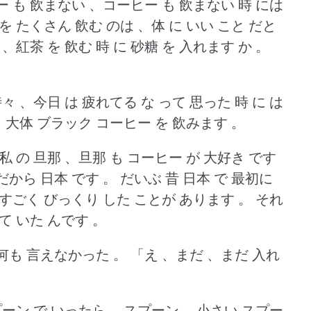
ー も 飲まない 、コーヒー も 飲まない 時 には
を たくさん 飲む のは 、体 に いい こと だと
、紅茶 を 飲む 時 に 砂糖 を 入れます か 。
々 、今日 は 疲れてる な って 思った 時 に は
。
大体 ブラック コーヒー を 飲みます 。
私 の 旦那 、旦那 も コーヒー が 大好き です
、だから 日本 です 。
だいぶ 昔 日本 で 最初に
、すごく びっくり した ことが あります 。
それ
て いた んです 。
何も 言えなかった 。
「え 、まだ 、まだ 入れ
ーン で いったら 、スプーン 、小さい スプー