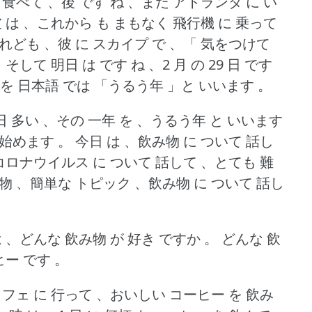
 食べて 、後 です ね 、まだ アトランタ に い
 、彼 は 、これから も まもなく 飛行機 に 乗って
けれども 、彼 に スカイプ で 、「 気をつけて
。
そして 明日 は です ね 、2 月 の 29 日 です
 を 日本語 では 「うるう年 」と いいます 。
一日 多い 、その 一年 を 、うるう年 と いいます
、始めます 。
今日 は 、飲み物 に ついて 話し
 コロナウイルス に ついて 話して 、とても 難
み物 、簡単な トピック 、飲み物 に ついて 話し
 、どんな 飲み物 が 好き ですか 。
どんな 飲
ヒー です 。
カフェ に 行って 、おいしい コーヒー を 飲み