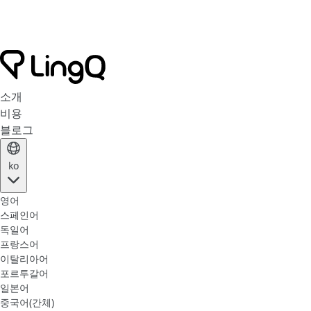
소개
비용
블로그
ko
영어
스페인어
독일어
프랑스어
이탈리아어
포르투갈어
일본어
중국어(간체)