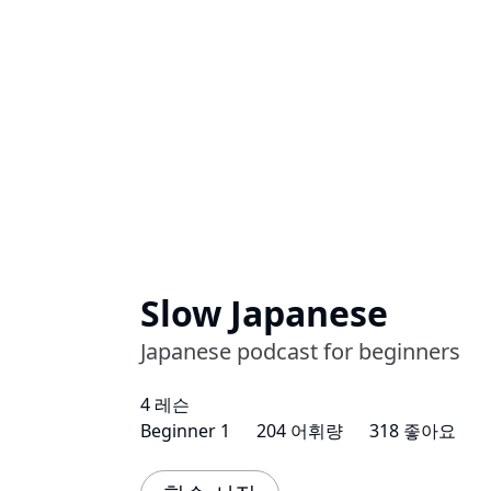
Slow Japanese
Japanese podcast for beginners
4 레슨
Beginner 1
204 어휘량
318 좋아요