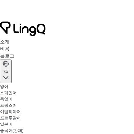
소개
비용
블로그
ko
영어
스페인어
독일어
프랑스어
이탈리아어
포르투갈어
일본어
중국어(간체)