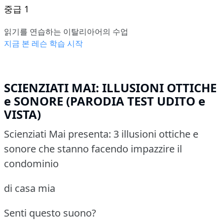
중급 1
읽기를 연습하는 이탈리아어의 수업
지금 본 레슨 학습 시작
SCIENZIATI MAI: ILLUSIONI OTTICHE
e SONORE (PARODIA TEST UDITO e
VISTA)
Scienziati Mai presenta: 3 illusioni ottiche e
sonore che stanno facendo impazzire il
condominio
di casa mia
Senti questo suono?