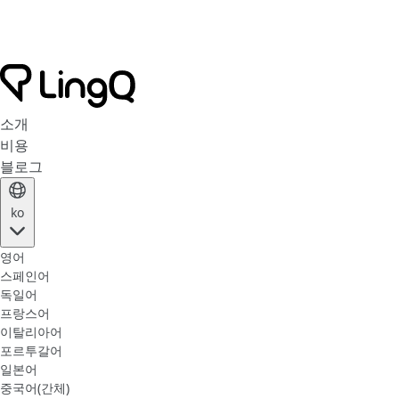
소개
비용
블로그
ko
영어
스페인어
독일어
프랑스어
이탈리아어
포르투갈어
일본어
중국어(간체)