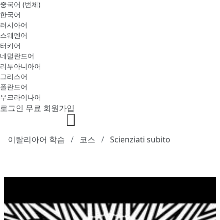
중국어 (번체)
한국어
러시아어
스웨덴어
터키어
네덜란드어
리투아니아어
그리스어
폴란드어
우크라이나어
로그인
무료 회원가입
이탈리아어 학습
코스
Scienziati subito