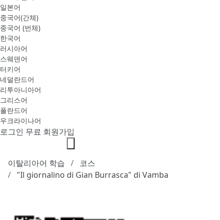
일본어
중국어(간체)
중국어 (번체)
한국어
러시아어
스웨덴어
터키어
네덜란드어
리투아니아어
그리스어
폴란드어
우크라이나어
로그인
무료 회원가입
이탈리아어 학습
코스
"Il giornalino di Gian Burrasca" di Vamba