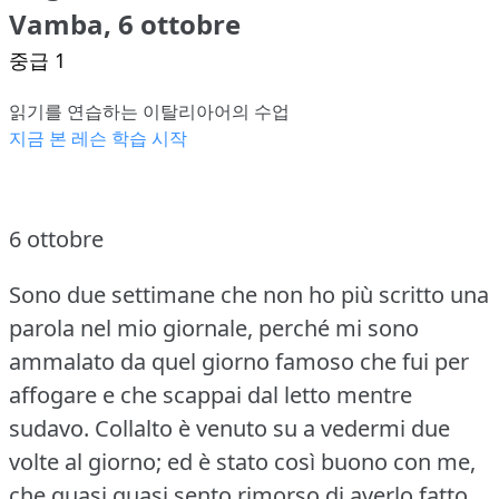
Vamba, 6 ottobre
중급 1
읽기를 연습하는 이탈리아어의 수업
지금 본 레슨 학습 시작
6 ottobre
Sono due settimane che non ho più scritto una
parola nel mio giornale, perché mi sono
ammalato da quel giorno famoso che fui per
affogare e che scappai dal letto mentre
sudavo.
Collalto è venuto su a vedermi due
volte al giorno; ed è stato così buono con me,
che quasi quasi sento rimorso di averlo fatto