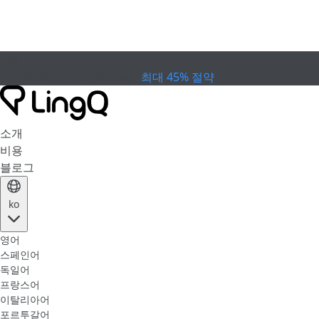
만료
컵 프로모션
Extended Sale
최대 45% 절약
소개
비용
블로그
ko
영어
스페인어
독일어
프랑스어
이탈리아어
포르투갈어