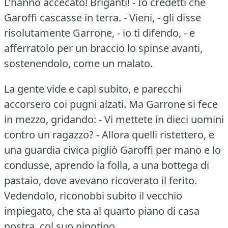
L'hanno accecato!
Briganti!
- Io credetti che
Garoffi cascasse in terra.
- Vieni, - gli disse
risolutamente Garrone, - io ti difendo, - e
afferratolo per un braccio lo spinse avanti,
sostenendolo, come un malato.
La gente vide e capì subito, e parecchi
accorsero coi pugni alzati.
Ma Garrone si fece
in mezzo, gridando: - Vi mettete in dieci uomini
contro un ragazzo?
- Allora quelli ristettero, e
una guardia civica pigliò Garoffi per mano e lo
condusse, aprendo la folla, a una bottega di
pastaio, dove avevano ricoverato il ferito.
Vedendolo, riconobbi subito il vecchio
impiegato, che sta al quarto piano di casa
nostra, col suo nipotino.