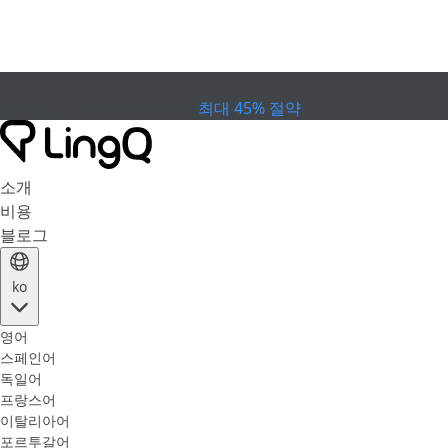
만료
컵 프로모션
Extended Sale
최대 45% 절약
소개
비용
블로그
ko
영어
스페인어
독일어
프랑스어
이탈리아어
포르투갈어