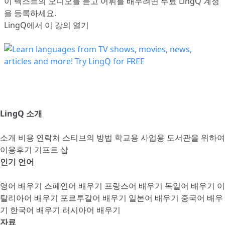
이 텍스트의 오디오를 듣고 어휘를 배우려면
무료 LingQ 계정
을 등록
하세요.
LingQ에서 이 강의 열기
LingQ 소개
소개
비용
연락처
스티브의 방법
학교용
사업용
도서관을 위하여
이용후기
기프트 샵
인기 언어
영어 배우기
스페인어 배우기
프랑스어 배우기
독일어 배우기
이
탈리아어 배우기
포르투갈어 배우기
일본어 배우기
중국어 배우
기
한국어 배우기
러시아어 배우기
자료