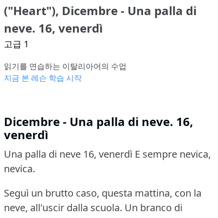
("Heart"), Dicembre - Una palla di
neve. 16, venerdì
고급 1
읽기를 연습하는 이탈리아어의 수업
지금 본 레슨 학습 시작
Dicembre - Una palla di neve. 16,
venerdì
Una palla di neve 16, venerdì
E sempre nevica,
nevica.
Seguì un brutto caso, questa mattina, con la
neve, all'uscir dalla scuola.
Un branco di