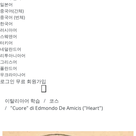
일본어
중국어(간체)
중국어 (번체)
한국어
러시아어
스웨덴어
터키어
네덜란드어
리투아니아어
그리스어
폴란드어
우크라이나어
로그인
무료 회원가입
이탈리아어 학습
코스
"Cuore" di Edmondo De Amicis ("Heart")