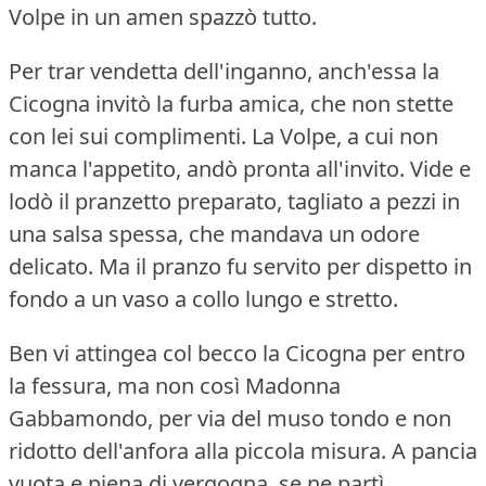
Volpe in un amen spazzò tutto.
Per trar vendetta dell'inganno, anch'essa la
Cicogna invitò la furba amica, che non stette
con lei sui complimenti.
La Volpe, a cui non
manca l'appetito, andò pronta all'invito.
Vide e
lodò il pranzetto preparato, tagliato a pezzi in
una salsa spessa, che mandava un odore
delicato.
Ma il pranzo fu servito per dispetto in
fondo a un vaso a collo lungo e stretto.
Ben vi attingea col becco la Cicogna per entro
la fessura, ma non così Madonna
Gabbamondo, per via del muso tondo e non
ridotto dell'anfora alla piccola misura.
A pancia
vuota e piena di vergogna, se ne partì