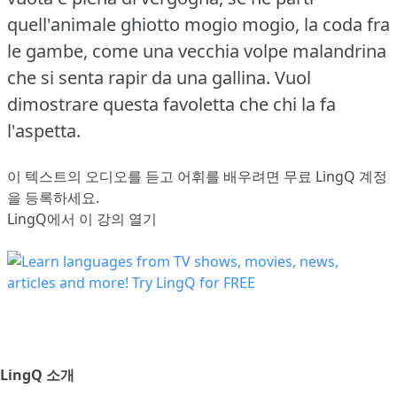
quell'animale ghiotto mogio mogio, la coda fra
le gambe, come una vecchia volpe malandrina
che si senta rapir da una gallina.
Vuol
dimostrare questa favoletta che chi la fa
l'aspetta.
이 텍스트의 오디오를 듣고 어휘를 배우려면
무료 LingQ 계정
을 등록
하세요.
LingQ에서 이 강의 열기
LingQ 소개