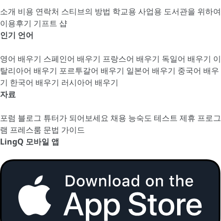
소개
비용
연락처
스티브의 방법
학교용
사업용
도서관을 위하여
이용후기
기프트 샵
인기 언어
영어 배우기
스페인어 배우기
프랑스어 배우기
독일어 배우기
이
탈리아어 배우기
포르투갈어 배우기
일본어 배우기
중국어 배우
기
한국어 배우기
러시아어 배우기
자료
포럼
블로그
튜터가 되어보세요
채용
능숙도 테스트
제휴 프로그
램
프레스룸
문법 가이드
LingQ 모바일 앱