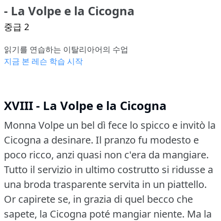
- La Volpe e la Cicogna
중급 2
읽기를 연습하는 이탈리아어의 수업
지금 본 레슨 학습 시작
XVIII - La Volpe e la Cicogna
Monna Volpe un bel dì fece lo spicco e invitò la
Cicogna a desinare.
Il pranzo fu modesto e
poco ricco, anzi quasi non c'era da mangiare.
Tutto il servizio in ultimo costrutto si ridusse a
una broda trasparente servita in un piattello.
Or capirete se, in grazia di quel becco che
sapete, la Cicogna poté mangiar niente.
Ma la