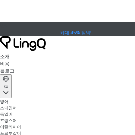
만료
컵 프로모션
Extended Sale
최대 45% 절약
소개
비용
블로그
ko
영어
스페인어
독일어
프랑스어
이탈리아어
포르투갈어