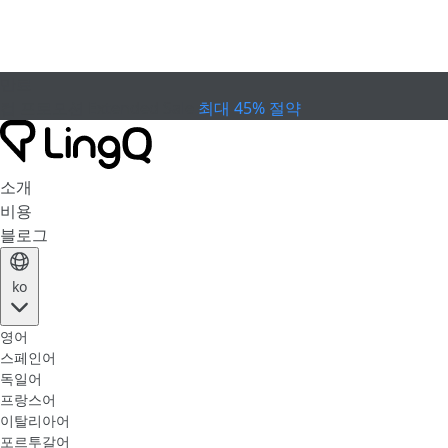
만료
컵 프로모션
Extended Sale
최대 45% 절약
소개
비용
블로그
ko
영어
스페인어
독일어
프랑스어
이탈리아어
포르투갈어