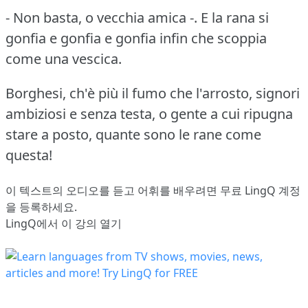
- Non basta, o vecchia amica -.
E la rana si
gonfia e gonfia e gonfia infin che scoppia
come una vescica.
Borghesi, ch'è più il fumo che l'arrosto, signori
ambiziosi e senza testa, o gente a cui ripugna
stare a posto, quante sono le rane come
questa!
이 텍스트의 오디오를 듣고 어휘를 배우려면
무료 LingQ 계정
을 등록
하세요.
LingQ에서 이 강의 열기