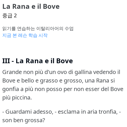
La Rana e il Bove
중급 2
읽기를 연습하는 이탈리아어의 수업
지금 본 레슨 학습 시작
III - La Rana e il Bove
Grande non più d'un ovo di gallina vedendo il
Bove e bello e grasso e grosso, una Rana si
gonfia a più non posso per non esser del Bove
più piccina.
- Guardami adesso, - esclama in aria tronfia, -
son ben grossa?